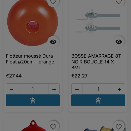
favorite_border
favorite_border
favorite_border
favorite_border


Flotteur moussé Dura
BOSSE AMARRAGE 8T
Float ø20cm - orange
NOIR BOUCLE 14 X
8MT
€27,44
€22,27




AJOUTER AU PANIER
AJOUTER A


favorite_border
favorite_border
favorite_border
favorite_border