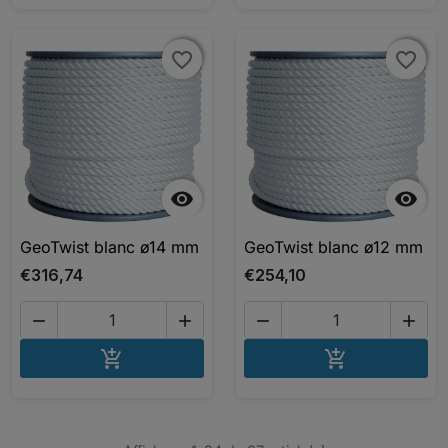
favorite_border
favorite_border
favorite_border
favorite_border


GeoTwist blanc ø14 mm
GeoTwist blanc ø12 mm
€316,74
€254,10




AJOUTER AU PANIER
AJOUTER A

