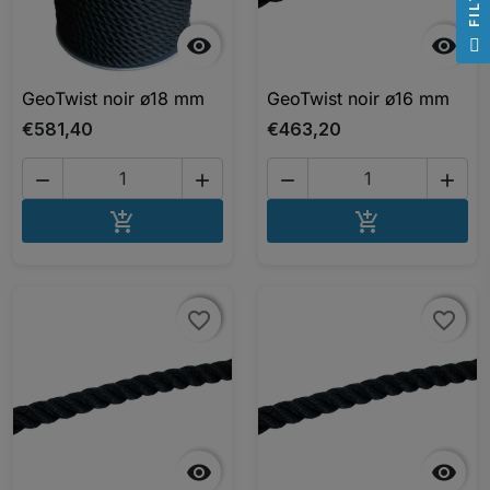
F
I
L
T
E


GeoTwist noir ø18 mm
GeoTwist noir ø16 mm
€581,40
€463,20




AJOUTER AU PANIER
AJOUTER A


favorite_border
favorite_border
favorite_border
favorite_border

