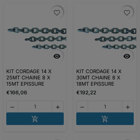
favorite_border
favorite_border
favorite_border
favorite_border


KIT CORDAGE 14 X
KIT CORDAGE 14 X
25MT CHAINE 8 X
30MT CHAINE 8 X
15MT EPISSURE
18MT EPISSURE
€166,06
€192,22




AJOUTER AU PANIER
AJOUTER A

