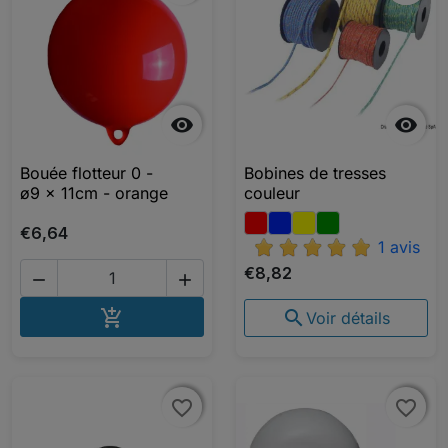


Bouée flotteur 0 -
Bobines de tresses
ø9 x 11cm - orange
couleur
€6,64
1 avis
€8,82


AJOUTER AU PANIER


Voir détails
favorite_border
favorite_border
favorite_border
favorite_border