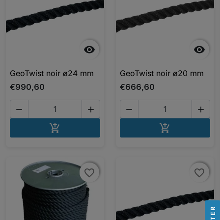


GeoTwist noir ø24 mm
GeoTwist noir ø20 mm
€990,60
€666,60




AJOUTER AU PANIER
AJOUTER A


favorite_border
favorite_border
favorite_border
favorite_border
R