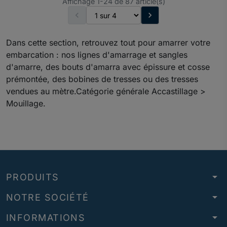
Affichage 1-24 de 87 article(s)


Dans cette section, retrouvez tout pour amarrer votre
embarcation : nos lignes d'amarrage et sangles
d'amarre, des bouts d'amarra avec épissure et cosse
prémontée, des bobines de tresses ou des tresses
vendues au mètre.Catégorie générale Accastillage >
Mouillage.
arrow_drop_down
PRODUITS
arrow_drop_down
NOTRE SOCIÉTÉ
arrow_drop_down
INFORMATIONS