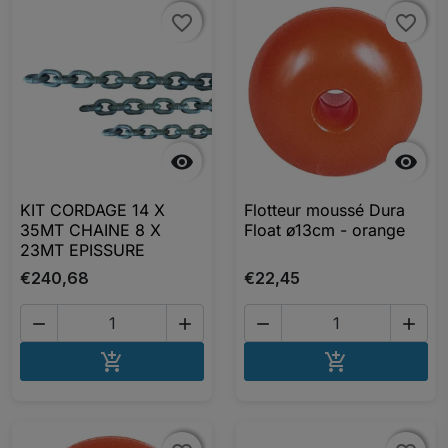
favorite_border
favorite_border
favorite_border
favorite_border


KIT CORDAGE 14 X
Flotteur moussé Dura
35MT CHAINE 8 X
Float ø13cm - orange
23MT EPISSURE
€240,68
€22,45




AJOUTER AU PANIER
AJOUTER A

