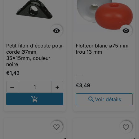


Petit filoir d'écoute pour
Flotteur blanc ø75 mm
corde Ø7mm,
trou 13 mm
35x15mm, couleur
noire
€1,43
€3,49


AJOUTER AU PANIER


Voir détails
favorite_border
favorite_border
favorite_border
favorite_border