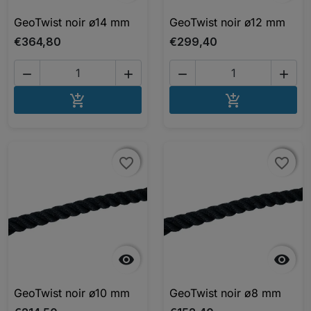
GeoTwist noir ø14 mm
GeoTwist noir ø12 mm
€364,80
€299,40




AJOUTER AU PANIER
AJOUTER A


favorite_border
favorite_border
favorite_border
favorite_border


GeoTwist noir ø10 mm
GeoTwist noir ø8 mm