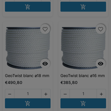
AJOUTER AU PANIER
AJOUTER A


favorite_border
favorite_border
favorite_border
favorite_border


GeoTwist blanc ø18 mm
GeoTwist blanc ø16 mm
€490,80
€385,80




AJOUTER AU PANIER
AJOUTER A

