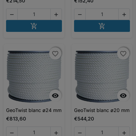
€214,50
€152,40




AJOUTER AU PANIER
AJOUTER A


favorite_border
favorite_border
favorite_border
favorite_border


GeoTwist blanc ø24 mm
GeoTwist blanc ø20 mm
€813,60
€544,20



