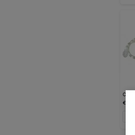
Chaîn
€56,
