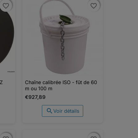
favorite_border
favorite_border
favorite_border
favorite_border
MZ
Chaîne calibrée ISO - fût de 60

Aperçu rapide
m ou 100 m
€927,89

Voir détails
UTER AU PANIER