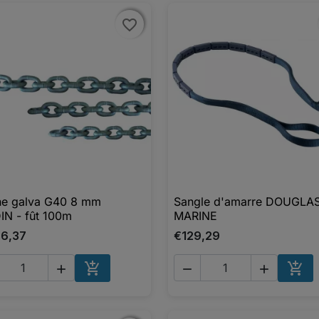
favorite_border
favorite_border
ne galva G40 8 mm
Sangle d'amarre DOUGLA

Aperçu rapide

Aperçu rapide
IN - fût 100m
MARINE
06,37
€129,29





AJOUTER AU PANIER
AJO