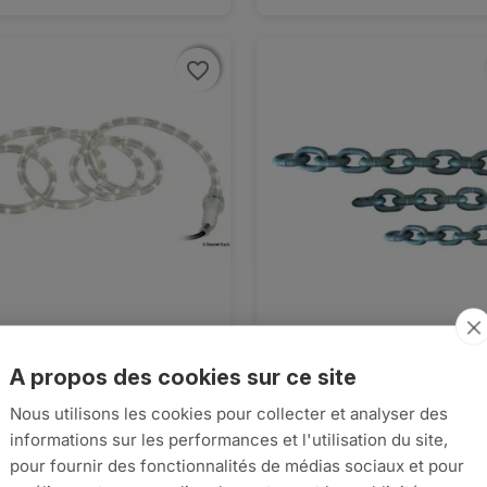
favorite_border
favorite_border
e de led bleue - 2m 12V
Chaine galva G40 8 mm

Aperçu rapide

Aperçu rapide
ISO/DIN - fût 30m
05
A propos des cookies sur ce site
€338,14
Nous utilisons les cookies pour collecter et analyser des


informations sur les performances et l'utilisation du site,



AJOUTER AU PANIER
pour fournir des fonctionnalités de médias sociaux et pour
AJO