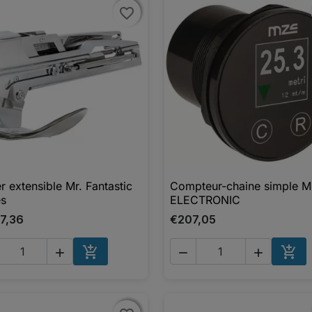
favorite_border
favorite_border
r extensible Mr. Fantastic
Compteur-chaine simple 

Aperçu rapide

Aperçu rapide
es
ELECTRONIC
77,36
€207,05





AJOUTER AU PANIER
AJO