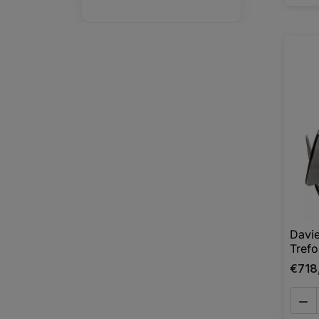
Davie
Trefo
€718
