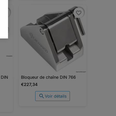
favorite_border
favorite_border
favorite_border
favorite_border
 DIN
Bloqueur de chaîne DIN 766

Aperçu rapide
€227,34

Voir détails
UTER AU PANIER