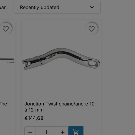
expand_more
par :
Recently updated
favorite_border
favorite_border
favorite_border
favorite_border
îne
Jonction Twist chaîne/ancre 10

Aperçu rapide
à 12 mm
€144,68



UTER AU PANIER