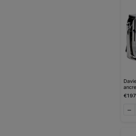
Davie
ancr
€1 9
