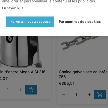
améliorer et personnaliser le contenu et les publicités.
En savoir plus
favorite_border
favorite_border
Paramètres des cookies
AUTORISER TOUS LES COOKIES
in d'ancre Mega AISI 316
Chaîne galvanisée calibrée

Aperçu rapide

Aperçu rapide
766
4,07
€365,51





AJOUTER AU PANIER
AJO