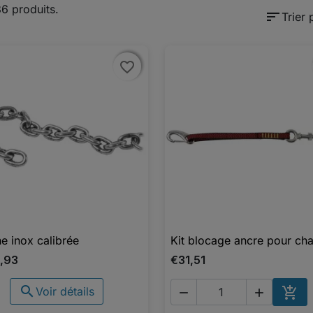
36 produits.
sort
Trier 
favorite_border
favorite_border
e inox calibrée
Kit blocage ancre pour cha

Aperçu rapide

Aperçu rapide
,93
€31,51


Voir détails


AJO