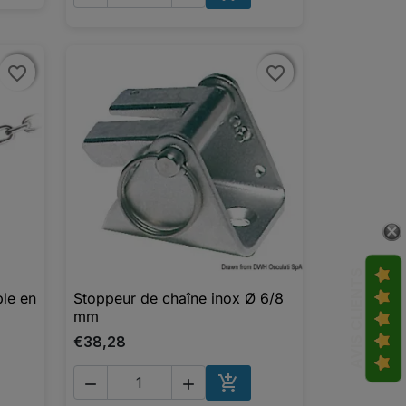
AJOUTER AU PANIER
favorite_border
favorite_border
favorite_border
favorite_border
AVIS CLIENTS
le en
Stoppeur de chaîne inox Ø 6/8

Aperçu rapide
mm
€38,28



UTER AU PANIER
AJOUTER AU PANIER