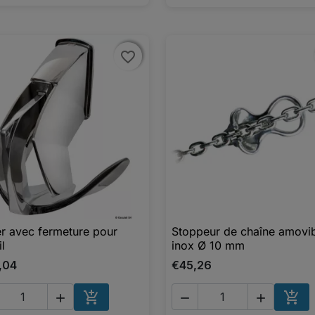
favorite_border
favorite_border
r avec fermeture pour
Stoppeur de chaîne amovib

Aperçu rapide

Aperçu rapide
il
inox Ø 10 mm
,04
€45,26





AJOUTER AU PANIER
AJO