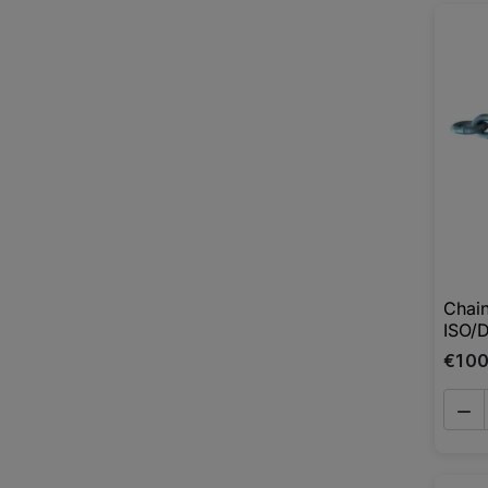
Chai
ISO/D
€1 0
