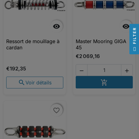


R
Ressort de mouillage à
Master Mooring GIGA
F
I
L
T
E
cardan
45
€2 069,16
€192,35


AJOUTER A


Voir détails
favorite_border
favorite_border