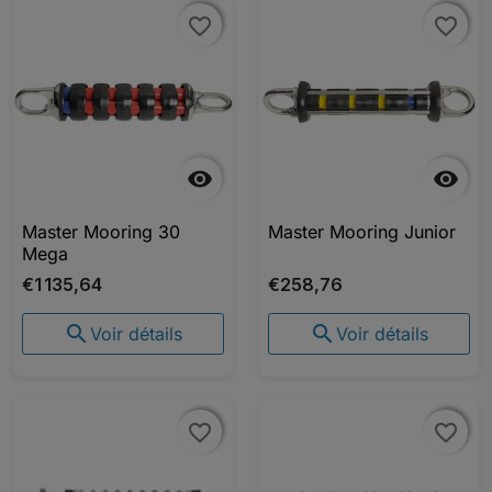
favorite_border
favorite_border
favorite_border
favorite_border


Master Mooring 30
Master Mooring Junior
Mega
€1 135,64
€258,76


Voir détails
Voir détails
favorite_border
favorite_border
favorite_border
favorite_border