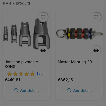
Il y a 7 produits.
favorite_border
favorite_border
favorite_border
favorite_border


Jonction pivotante
Master Mooring 20
KONG
1 avis
€440,81
€862,15


Voir détails
Voir détails