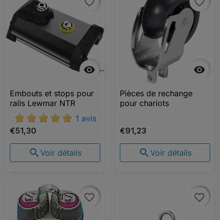
favorite_border
favorite_border
favorite_border
favorite_border


Embouts et stops pour
Pièces de rechange
rails Lewmar NTR
pour chariots
1 avis
€51,30
€91,23


Voir détails
Voir détails
favorite_border
favorite_border
favorite_border
favorite_border