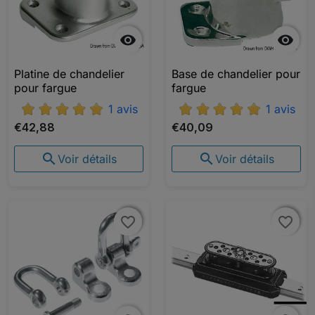


Platine de chandelier
Base de chandelier pour
pour fargue
fargue
1 avis
1 avis
€42,88
€40,09


Voir détails
Voir détails
favorite_border
favorite_border
favorite_border
favorite_border