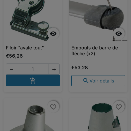


Filoir "avale tout"
Embouts de barre de
flèche (x2)
€56,26
€53,28


AJOUTER AU PANIER


Voir détails
favorite_border
favorite_border
favorite_border
favorite_border