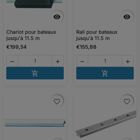


Chariot pour bateaux
Rail pour bateaux
jusqu'à 11.5 m
jusqu'à 11.5 m
€199,54
€155,88




AJOUTER AU PANIER
AJOUTER A


favorite_border
favorite_border
favorite_border
favorite_border