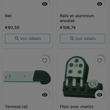


Rail
Rails en aluminium
anodisé
€90,50
€108,74


Voir détails
Voir détails
favorite_border
favorite_border
favorite_border
favorite_border


Terminal rail
Filoir avec chariot