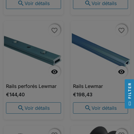


Voir détails
Voir détails
favorite_border
favorite_border
favorite_border
favorite_border


R
Rails perforés Lewmar
Rails Lewmar
€144,40
€198,43
F
I
L
T
E


Voir détails
Voir détails