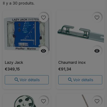
Il y a 30 produits.
favorite_border
favorite_border
favorite_border
favorite_border


Lazy Jack
Chaumard inox
€349,15
€91,34


Voir détails
Voir détails
favorite_border
favorite_border
favorite_border
favorite_border