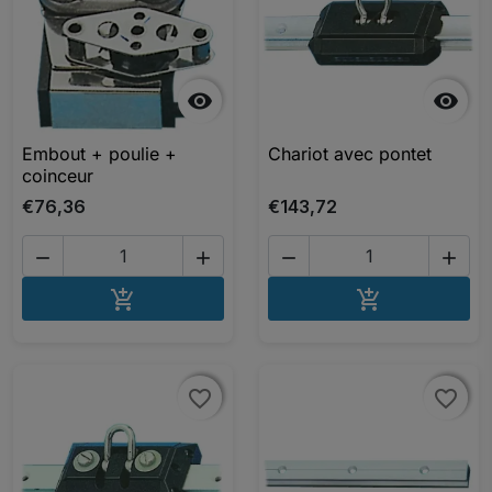


Embout + poulie +
Chariot avec pontet
coinceur
€76,36
€143,72




AJOUTER AU PANIER
AJOUTER A


favorite_border
favorite_border
favorite_border
favorite_border