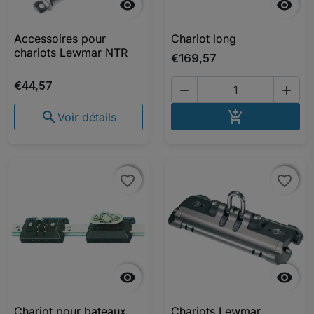


Accessoires pour
Chariot long
chariots Lewmar NTR
€169,57
€44,57


AJOUTER A


Voir détails
favorite_border
favorite_border
favorite_border
favorite_border


Chariot pour bateaux
Chariots Lewmar