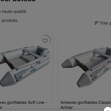
haute qualité.
5 produits.
sort
Trier 
favorite_border
favorite_border
es gonflables Soft Line -
Annexes gonflables Classic

Aperçu rapide

Aperçu rapide
ar
Arimar