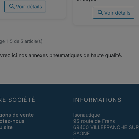

Voir détails

Voir détails
ge 1-5 de 5 article(s)
rez ici nos annexes pneumatiques de haute qualité.
RE SOCIÉTÉ
INFORMATIONS
tions de vente
Isonautique
ctez-nous
95 route de Frans
u site
69400 VILLEFRANCHE SUR
SAONE