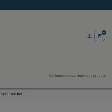
0

shopping_cart
Meilleures ventes
Nouveaux produits
ques pour bateau