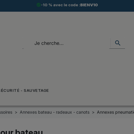
check_circle
-10 % avec le code :
BIENV10
search
SÉCURITÉ - SAUVETAGE
soires
Annexes bateau - radeaux - canots
Annexes pneumati
our bateau