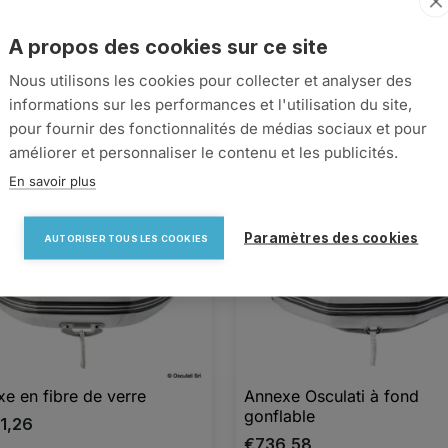
,80
€874,80
A propos des cookies sur ce site


Voir détails
Voir détails
Nous utilisons les cookies pour collecter et analyser des
informations sur les performances et l'utilisation du site,
pour fournir des fonctionnalités de médias sociaux et pour
favorite_border
favorite_border
améliorer et personnaliser le contenu et les publicités.
En savoir plus
Paramètres des cookies
AUTORISER TOUS LES COOKIES
e en fibre de verre
Annexe Osculati à fond

Aperçu rapide

Aperçu rapide
gonflable
81,26
€736,58