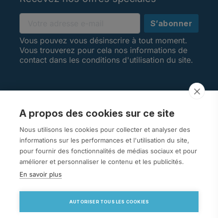
Vous pouvez vous désinscrire à tout moment.
Vous trouverez pour cela nos informations de
contact dans les conditions d'utilisation du site.
A propos des cookies sur ce site
AVIS CLIENTS
Nous utilisons les cookies pour collecter et analyser des
informations sur les performances et l'utilisation du site,
pour fournir des fonctionnalités de médias sociaux et pour
améliorer et personnaliser le contenu et les publicités.
En savoir plus
arrow_drop_down
VOTRE COMPTE
AUTORISER TOUS LES COOKIES