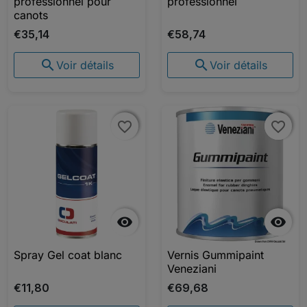
professionnel pour
professionnel
canots
€35,14
€58,74


Voir détails
Voir détails
favorite_border
favorite_border
favorite_border
favorite_border


Spray Gel coat blanc
Vernis Gummipaint
Veneziani
€11,80
€69,68