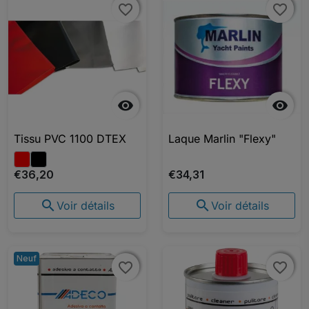
favorite_border
favorite_border
favorite_border
favorite_border


Tissu PVC 1100 DTEX
Laque Marlin "Flexy"
€36,20
€34,31


Voir détails
Voir détails
Neuf
favorite_border
favorite_border
favorite_border
favorite_border