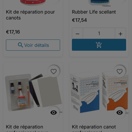
Kit de réparation pour
Rubber Life scellant
canots
€17,54
€17,16


AJOUTER A


Voir détails
favorite_border
favorite_border
favorite_border
favorite_border


Kit de réparation
Kit réparation canot