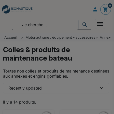
0

shopping_cart
menu
search
Accueil
Motonautisme : équipement - accessoires
Annexes
Colles & produits de
maintenance bateau
Toutes nos colles et produits de maintenance destinées
aux annexes et engins gonflables.
expand_more
Recently updated
Il y a 14 produits.