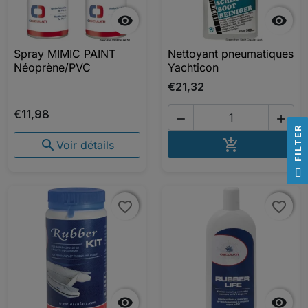


Spray MIMIC PAINT
Nettoyant pneumatiques
Néoprène/PVC
Yachticon
€21,32
€11,98


R
AJOUTER A


Voir détails
F
I
L
T
E
favorite_border
favorite_border
favorite_border
favorite_border

