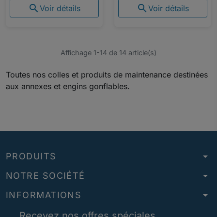


Voir détails
Voir détails
Affichage 1-14 de 14 article(s)
Toutes nos colles et produits de maintenance destinées
aux annexes et engins gonflables.
arrow_drop_down
PRODUITS
arrow_drop_down
NOTRE SOCIÉTÉ
arrow_drop_down
INFORMATIONS
Recevez nos offres spéciales