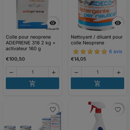


Colle pour neoprene
Nettoyant / diluant pour
ADEPRENE 316 2 kg +
colle Neoprene
activateur 160 g
6 avis
€100,50
€14,05




AJOUTER AU PANIER
AJOUTER A


favorite_border
favorite_border
favorite_border
favorite_border