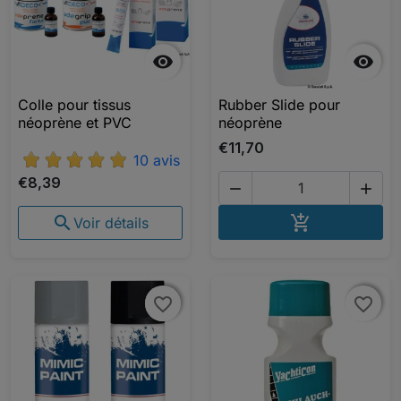


Colle pour tissus
Rubber Slide pour
néoprène et PVC
néoprène
€11,70
10 avis
€8,39


AJOUTER A


Voir détails
favorite_border
favorite_border
favorite_border
favorite_border