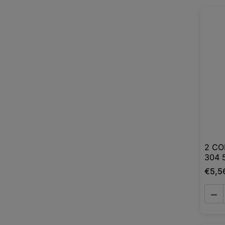
2 CO
304 
€5,5
