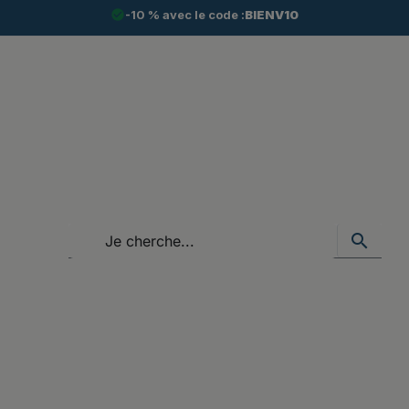
check_circle
-10 % avec le code :
BIENV10
search