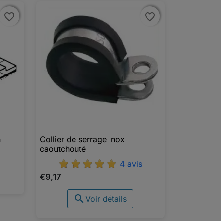
favorite_border
favorite_border
favorite_border
favorite_border
n
Collier de serrage inox

Aperçu rapide
caoutchouté
4 avis
€9,17

Voir détails