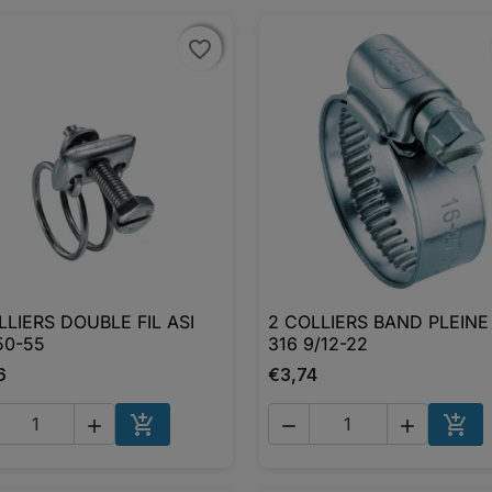
favorite_border
favorite_border
LLIERS DOUBLE FIL ASI
2 COLLIERS BAND PLEINE

Aperçu rapide

Aperçu rapide
50-55
316 9/12-22
6
€3,74





AJOUTER AU PANIER
AJO