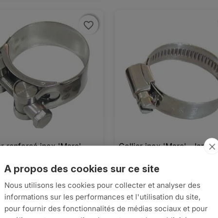
favorite_border
favorite_border
er renforcé inox 'Mare',
Collier inox 'Mare' - largeu

Aperçu rapide

Aperçu rapide
eur 22mm, ø 47-50mm
mm - ø 25-40 mm
A propos des cookies sur ce site
2
€1,39
Nous utilisons les cookies pour collecter et analyser des





informations sur les performances et l'utilisation du site,
AJOUTER AU PANIER
AJO
pour fournir des fonctionnalités de médias sociaux et pour