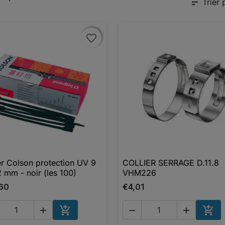
sort
Trier 
favorite_border
favorite_border
er Colson protection UV 9
COLLIER SERRAGE D.11.8

Aperçu rapide

Aperçu rapide
 mm - noir (les 100)
VHM226
60
€4,01





AJOUTER AU PANIER
AJO