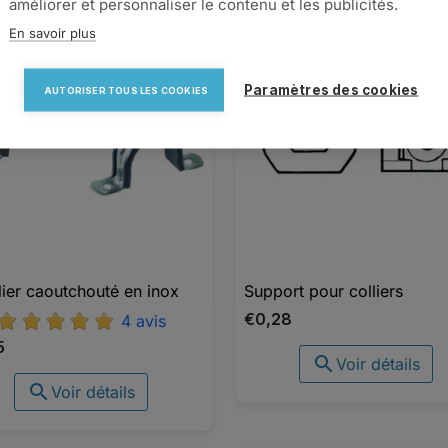
améliorer et personnaliser le contenu et les publicités.
En savoir plus
favorite_border
favorite_border
Paramètres des cookies
AUTORISER TOUS LES COOKIES
ier caoutchouté en inox
Support pour colliers

Aperçu rapide

Aperçu rapide
€0,28
4 avis
5

Voir détails

Voir détails