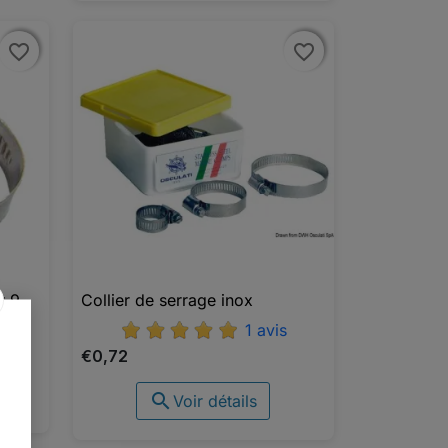
favorite_border
favorite_border
favorite_border
favorite_border
r 9
Collier de serrage inox

Aperçu rapide
1 avis
€0,72

Voir détails
UTER AU PANIER