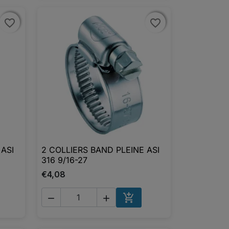
favorite_border
favorite_border
favorite_border
favorite_border
 ASI
2 COLLIERS BAND PLEINE ASI

Aperçu rapide
316 9/16-27
€4,08



UTER AU PANIER
AJOUTER AU PANIER