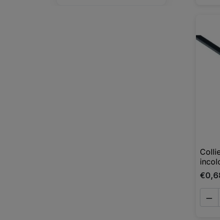
Colli
incol
€0,6
