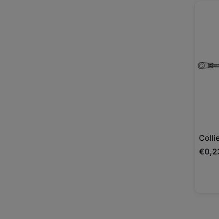
Colli
€0,2