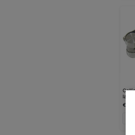
Colli
larg
€6,7
