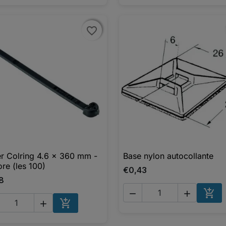
favorite_border
favorite_border
er Colring 4.6 x 360 mm -
Base nylon autocollante

Aperçu rapide

Aperçu rapide
ore (les 100)
€0,43
8





AJO
AJOUTER AU PANIER