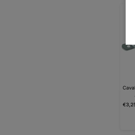
Caval
€3,2