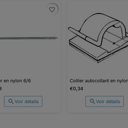
favorite_border
favorite_border
er en nylon 6/6
Collier autocollant en nylo

Aperçu rapide

Aperçu rapide
3
€0,34


Voir détails
Voir détails