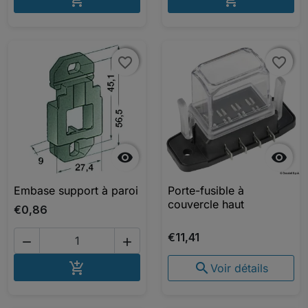


favorite_border
favorite_border
favorite_border
favorite_border


Embase support à paroi
Porte-fusible à
couvercle haut
€0,86
€11,41


AJOUTER AU PANIER


Voir détails