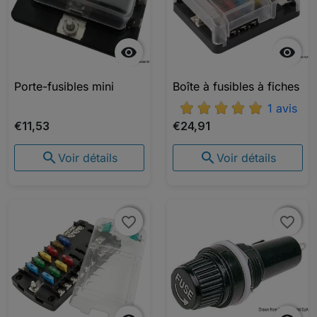


Porte-fusibles mini
Boîte à fusibles à fiches
1 avis
€11,53
€24,91


Voir détails
Voir détails
favorite_border
favorite_border
favorite_border
favorite_border