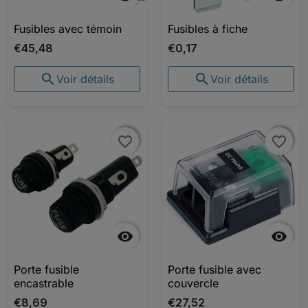
Fusibles avec témoin
Fusibles à fiche
€45,48
€0,17


Voir détails
Voir détails
favorite_border
favorite_border
favorite_border
favorite_border


Porte fusible
Porte fusible avec
encastrable
couvercle
€8,69
€27,52