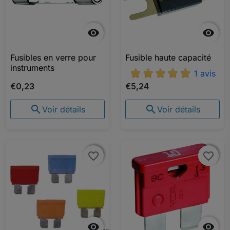


Fusibles en verre pour
Fusible haute capacité
instruments
1 avis
€0,23
€5,24


Voir détails
Voir détails
favorite_border
favorite_border
favorite_border
favorite_border

