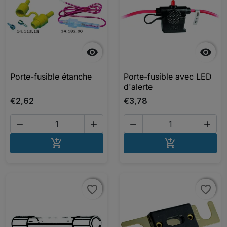


Porte-fusible étanche
Porte-fusible avec LED
d'alerte
€2,62
€3,78




AJOUTER AU PANIER
AJOUTER A


favorite_border
favorite_border
favorite_border
favorite_border