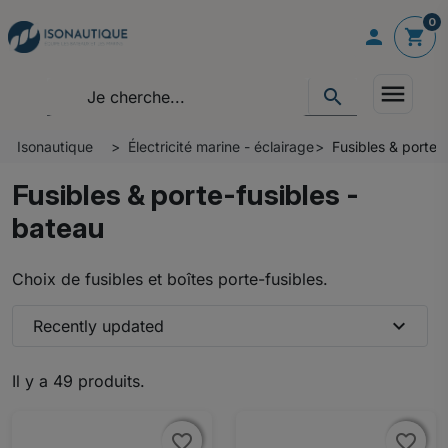
0

shopping_cart
menu
search
Isonautique
Électricité marine - éclairage
Fusibles & porte-
Fusibles & porte-fusibles -
bateau
Choix de fusibles et boîtes porte-fusibles.
expand_more
Recently updated
Il y a 49 produits.
favorite_border
favorite_border
favorite_border
favorite_border