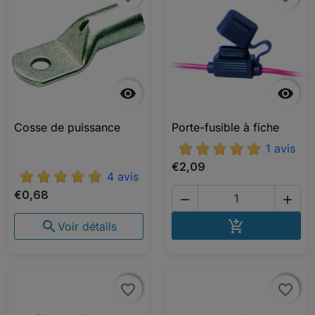


Cosse de puissance
Porte-fusible à fiche
1 avis
€2,09
4 avis
€0,68


AJOUTER A


Voir détails
favorite_border
favorite_border
favorite_border
favorite_border