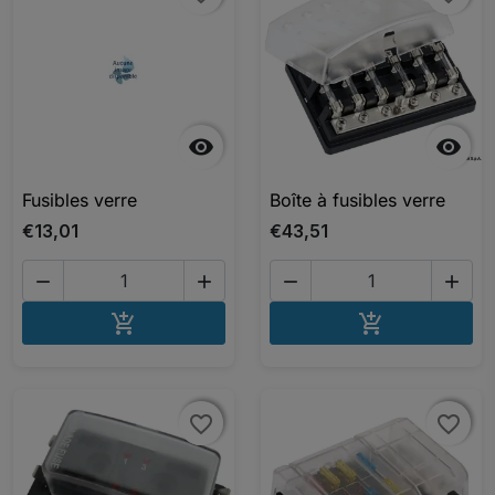


Fusibles verre
Boîte à fusibles verre
€13,01
€43,51




AJOUTER AU PANIER
AJOUTER A


favorite_border
favorite_border
favorite_border
favorite_border