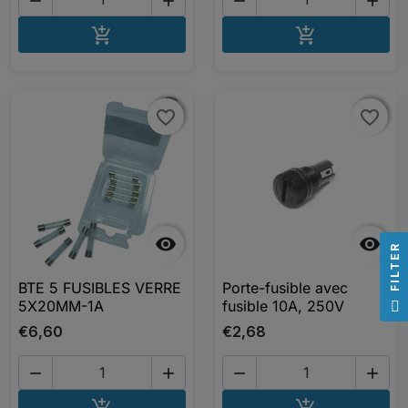




AJOUTER AU PANIER
AJOUTER A


favorite_border
favorite_border
favorite_border
favorite_border


R
BTE 5 FUSIBLES VERRE
Porte-fusible avec
F
I
L
T
E
5X20MM-1A
fusible 10A, 250V
€6,60
€2,68




AJOUTER AU PANIER
AJOUTER A