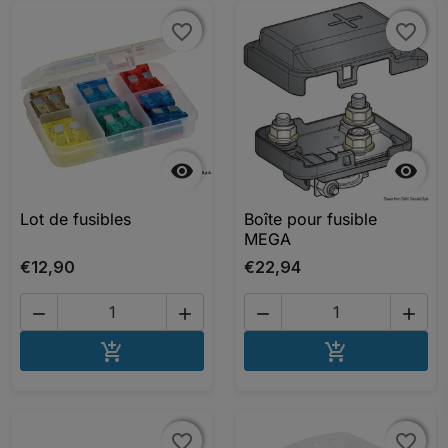
favorite_border
favorite_border
favorite_border
favorite_border


Lot de fusibles
Boîte pour fusible
MEGA
€12,90
€22,94




AJOUTER AU PANIER
AJOUTER A


favorite_border
favorite_border
favorite_border
favorite_border