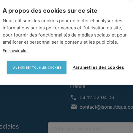

OUR À LA PAGE D'ACCUEIL
A propos des cookies sur ce site
Nous utilisons les cookies pour collecter et analyser des
informations sur les performances et l'utilisation du site,
pour fournir des fonctionnalités de médias sociaux et pour
améliorer et personnaliser le contenu et les publicités.
RE SOCIÉTÉ
INFORMATIONS
En savoir plus
tions de vente
Isonautique
Paramètres des cookies
ctez-nous
95 route de Frans
AUTORISER TOUS LES COOKIES
u site
69400 VILLEFRANCHE SUR
SAONE
France
phone
04 12 02 04 06
mail
contact@isonautique.c
éciales