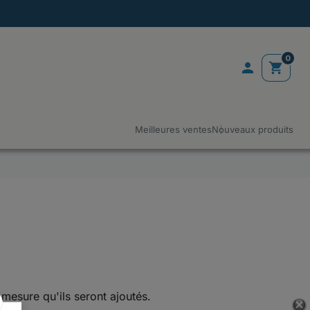
0

shopping_cart
Meilleures ventes
Nouveaux produits
à mesure qu'ils seront ajoutés.