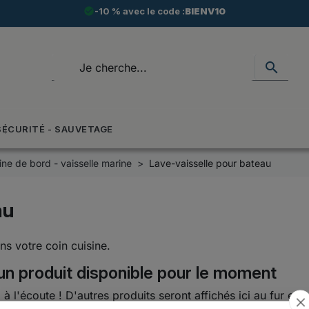
check_circle
-10 % avec le code :
BIENV10
search
SÉCURITÉ - SAUVETAGE
ine de bord - vaisselle marine
Lave-vaisselle pour bateau
au
ns votre coin cuisine.
n produit disponible pour le moment
 à l'écoute ! D'autres produits seront affichés ici au fur et 