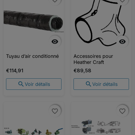


Tuyau d’air conditionné
Accessoires pour
Heather Craft
€114,91
€89,58


Voir détails
Voir détails
favorite_border
favorite_border
favorite_border
favorite_border