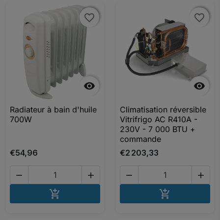
favorite_border
favorite_border
favorite_border
favorite_border


Radiateur à bain d'huile
Climatisation réversible
700W
Vitrifrigo AC R410A -
230V - 7 000 BTU +
commande
€54,96
€2 203,33




AJOUTER AU PANIER
AJOUTER A

