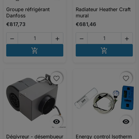
Groupe réfrigérant
Radiateur Heather Craft
Danfoss
mural
€817,73
€681,46




AJOUTER AU PANIER
AJOUTER A


favorite_border
favorite_border
favorite_border
favorite_border


Dégivreur - désembueur
Energy control Isotherm