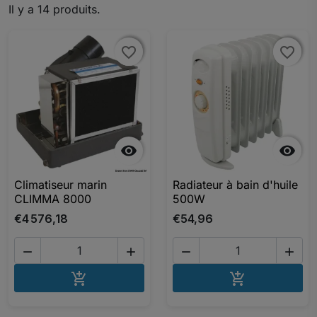
Il y a 14 produits.
favorite_border
favorite_border
favorite_border
favorite_border


Climatiseur marin
Radiateur à bain d'huile
CLIMMA 8000
500W
€4 576,18
€54,96




AJOUTER AU PANIER
AJOUTER A

