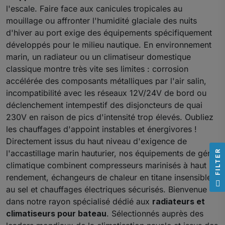
l'escale. Faire face aux canicules tropicales au
mouillage ou affronter l'humidité glaciale des nuits
d'hiver au port exige des équipements spécifiquement
développés pour le milieu nautique. En environnement
marin, un radiateur ou un climatiseur domestique
classique montre très vite ses limites : corrosion
accélérée des composants métalliques par l'air salin,
incompatibilité avec les réseaux 12V/24V de bord ou
déclenchement intempestif des disjoncteurs de quai
230V en raison de pics d'intensité trop élevés. Oubliez
les chauffages d'appoint instables et énergivores !
Directement issus du haut niveau d'exigence de
R
l'accastillage marin hauturier, nos équipements de génie
climatique combinent compresseurs marinisés à haut
rendement, échangeurs de chaleur en titane insensibles
F
I
L
T
E
au sel et chauffages électriques sécurisés. Bienvenue
dans notre rayon spécialisé dédié aux
radiateurs et
climatiseurs pour bateau
. Sélectionnés auprès des