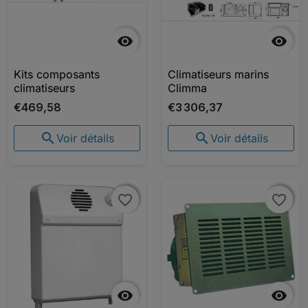


Kits composants
Climatiseurs marins
climatiseurs
Climma
€469,58
€3 306,37


Voir détails
Voir détails
favorite_border
favorite_border
favorite_border
favorite_border

