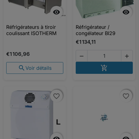


Réfrigérateurs à tiroir
Réfrigérateur /
coulissant ISOTHERM
congélateur BI29
€1 134,11
€1 106,96


AJOUTER A


Voir détails
favorite_border
favorite_border
favorite_border
favorite_border