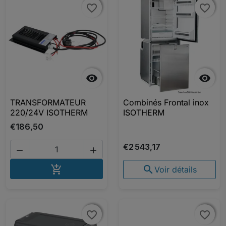
favorite_border
favorite_border
favorite_border
favorite_border


TRANSFORMATEUR
Combinés Frontal inox
220/24V ISOTHERM
ISOTHERM
€186,50
€2 543,17


AJOUTER AU PANIER


Voir détails
favorite_border
favorite_border
favorite_border
favorite_border