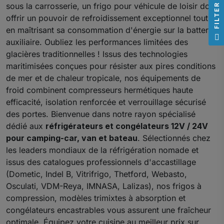
sous la carrosserie, un frigo pour véhicule de loisir doit
R
offrir un pouvoir de refroidissement exceptionnel tout
en maîtrisant sa consommation d'énergie sur la batterie
F
I
L
T
E
auxiliaire. Oubliez les performances limitées des
glacières traditionnelles ! Issus des technologies
maritimisées conçues pour résister aux pires conditions
de mer et de chaleur tropicale, nos équipements de
froid combinent compresseurs hermétiques haute
efficacité, isolation renforcée et verrouillage sécurisé
des portes. Bienvenue dans notre rayon spécialisé
dédié aux
réfrigérateurs et congélateurs 12V / 24V
pour camping-car, van et bateau
. Sélectionnés chez
les leaders mondiaux de la réfrigération nomade et
issus des catalogues professionnels d'accastillage
(Dometic, Indel B, Vitrifrigo, Thetford, Webasto,
Osculati, VDM-Reya, IMNASA, Lalizas), nos frigos à
compression, modèles trimixtes à absorption et
congélateurs encastrables vous assurent une fraîcheur
optimale. Équipez votre cuisine au meilleur prix sur