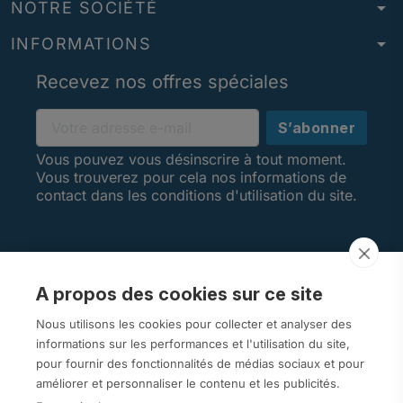
arrow_drop_down
NOTRE SOCIÉTÉ
arrow_drop_down
INFORMATIONS
Recevez nos offres spéciales
Vous pouvez vous désinscrire à tout moment.
Vous trouverez pour cela nos informations de
contact dans les conditions d'utilisation du site.
A propos des cookies sur ce site
AVIS CLIENTS
Nous utilisons les cookies pour collecter et analyser des
informations sur les performances et l'utilisation du site,
pour fournir des fonctionnalités de médias sociaux et pour
améliorer et personnaliser le contenu et les publicités.