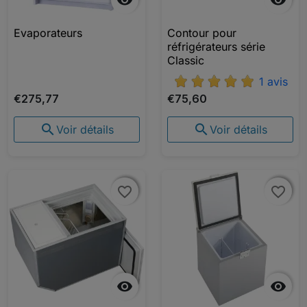


Evaporateurs
Contour pour
réfrigérateurs série
Classic
1 avis
€275,77
€75,60


Voir détails
Voir détails
favorite_border
favorite_border
favorite_border
favorite_border

