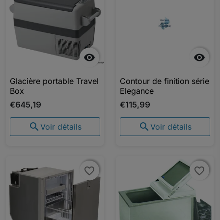


Glacière portable Travel
Contour de finition série
Box
Elegance
€645,19
€115,99


Voir détails
Voir détails
favorite_border
favorite_border
favorite_border
favorite_border