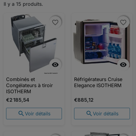
Il y a 15 produits.
favorite_border
favorite_border
favorite_border
favorite_border


Combinés et
Réfrigérateurs Cruise
Congélateurs à tiroir
Elegance ISOTHERM
ISOTHERM
€2 185,54
€885,12


Voir détails
Voir détails