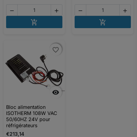




AJOUTER AU PANIER
AJOUTER A


favorite_border
favorite_border

Bloc alimentation
ISOTHERM 108W VAC
50/60HZ 24V pour
réfrigérateurs
€213,14