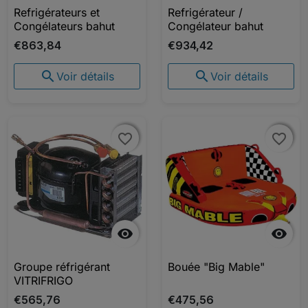
Refrigérateurs et
Refrigérateur /
Congélateurs bahut
Congélateur bahut
€863,84
€934,42


Voir détails
Voir détails
favorite_border
favorite_border
favorite_border
favorite_border


Groupe réfrigérant
Bouée "Big Mable"
VITRIFRIGO
€565,76
€475,56