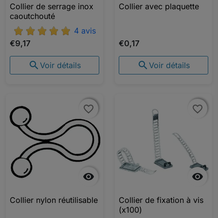
Collier de serrage inox
Collier avec plaquette
caoutchouté
4 avis
€9,17
€0,17


Voir détails
Voir détails
favorite_border
favorite_border
favorite_border
favorite_border


Collier nylon réutilisable
Collier de fixation à vis
(x100)