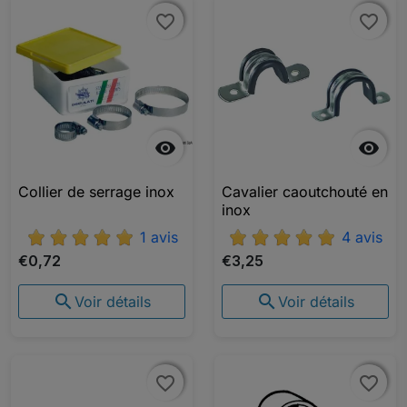
favorite_border
favorite_border
favorite_border
favorite_border


Collier de serrage inox
Cavalier caoutchouté en
inox
1 avis
4 avis
€0,72
€3,25


Voir détails
Voir détails
favorite_border
favorite_border
favorite_border
favorite_border