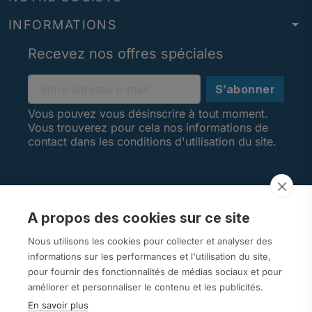
arrow_drop_down
INFORMATIONS
Recevez nos offres spéciales
Vous pouvez vous désinscrire à tout moment.
Vous trouverez pour cela nos informations de
contact dans les conditions d'utilisation du site.
A propos des cookies sur ce site
AVIS CLIENTS
Nous utilisons les cookies pour collecter et analyser des
informations sur les performances et l'utilisation du site,
pour fournir des fonctionnalités de médias sociaux et pour
améliorer et personnaliser le contenu et les publicités.
En savoir plus