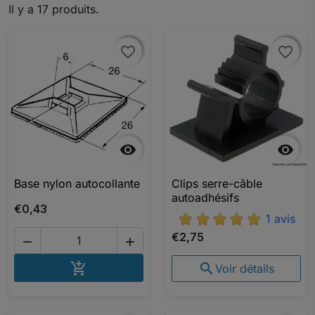
Il y a 17 produits.
favorite_border
favorite_border
favorite_border
favorite_border


Base nylon autocollante
Clips serre-câble
autoadhésifs
€0,43
1 avis
€2,75


AJOUTER AU PANIER


Voir détails