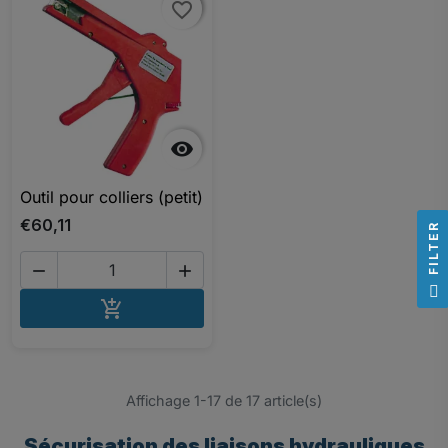
favorite_border
favorite_border

Outil pour colliers (petit)
€60,11
R


F
I
L
T
E
AJOUTER AU PANIER

Affichage 1-17 de 17 article(s)
Sécurisation des liaisons hydrauliques