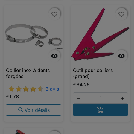
favorite_border
favorite_border
favorite_border
favorite_border


Collier inox à dents
Outil pour colliers
forgées
(grand)
€64,25
3 avis
€1,78


AJOUTER A


Voir détails