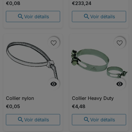
€0,08
€233,24


Voir détails
Voir détails
favorite_border
favorite_border
favorite_border
favorite_border


Collier nylon
Collier Heavy Duty
€0,05
€4,48


Voir détails
Voir détails