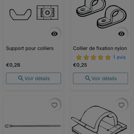


Support pour colliers
Collier de fixation nylon
1 avis
€0,28
€0,25


Voir détails
Voir détails
favorite_border
favorite_border
favorite_border
favorite_border