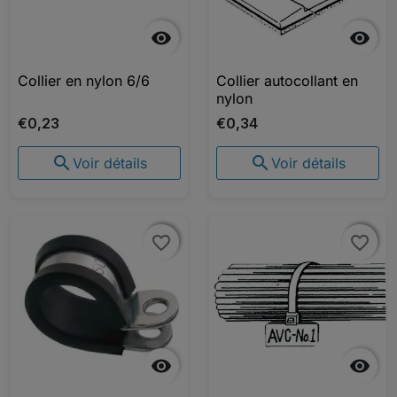


Collier en nylon 6/6
Collier autocollant en
nylon
€0,23
€0,34


Voir détails
Voir détails
favorite_border
favorite_border
favorite_border
favorite_border

