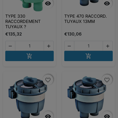


TYPE 330
TYPE 470 RACCORD.
RACCORDEMENT
TUYAUX 13MM
TUYAUX ?
€135,32
€130,06




AJOUTER AU PANIER
AJOUTER A


favorite_border
favorite_border
favorite_border
favorite_border

