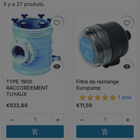
Il y a 27 produits.
favorite_border
favorite_border
favorite_border
favorite_border


TYPE 1900
Filtre de rechange
RACCORDEMENT
Europump
TUYAUX
1 avis
€622,86
€11,56




AJOUTER AU PANIER
AJOUTER A

