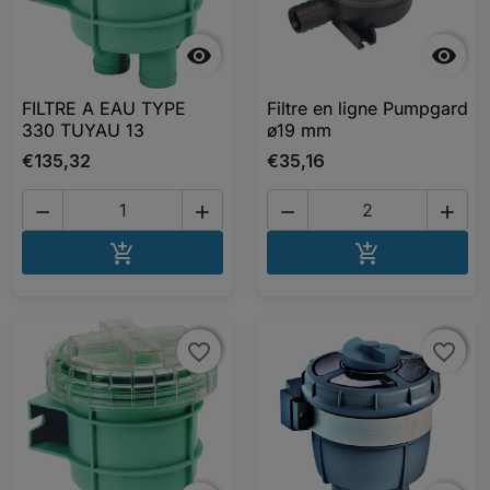


FILTRE A EAU TYPE
Filtre en ligne Pumpgard
330 TUYAU 13
ø19 mm
€135,32
€35,16




AJOUTER AU PANIER
AJOUTER A


favorite_border
favorite_border
favorite_border
favorite_border