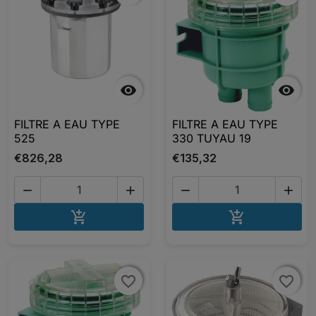


FILTRE A EAU TYPE
FILTRE A EAU TYPE
525
330 TUYAU 19
€826,28
€135,32




AJOUTER AU PANIER
AJOUTER A


favorite_border
favorite_border
favorite_border
favorite_border