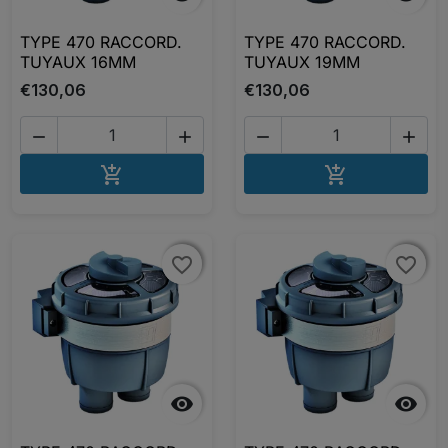
TYPE 470 RACCORD.
TYPE 470 RACCORD.
TUYAUX 16MM
TUYAUX 19MM
€130,06
€130,06




AJOUTER AU PANIER
AJOUTER A


favorite_border
favorite_border
favorite_border
favorite_border

