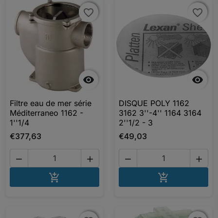
favorite_border
favorite_border
favorite_border
favorite_border


Filtre eau de mer série
DISQUE POLY 1162
Méditerraneo 1162 -
3162 3''-4'' 1164 3164
1''1/4
2''1/2 - 3
€377,63
€49,03




AJOUTER AU PANIER
AJOUTER A

