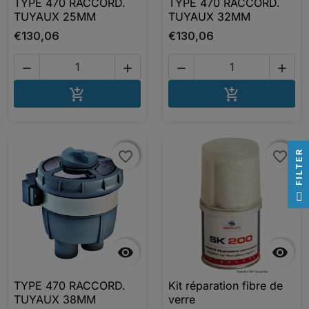
TYPE 470 RACCORD.
TYPE 470 RACCORD.
TUYAUX 25MM
TUYAUX 32MM
€130,06
€130,06




AJOUTER AU PANIER
AJOUTER A


favorite_border
favorite_border
favorite_border
favorite_border
R
F
I
L
T
E


TYPE 470 RACCORD.
Kit réparation fibre de
TUYAUX 38MM
verre