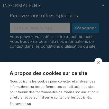
arrow_drop_down
INFORMATIONS
Recevez nos offres spéciales
Vous pouvez vous désinscrire à tout moment.
Vous trouverez pour cela nos informations de
contact dans les conditions d'utilisation du site.
A propos des cookies sur ce site
AVIS CLIENTS
Nous utilisons les cookies pour collecter et analyser des
informations sur les performances et l'utilisation du site,
pour fournir des fonctionnalités de médias sociaux et pour
améliorer et personnaliser le contenu et les publicités.
En savoir plus