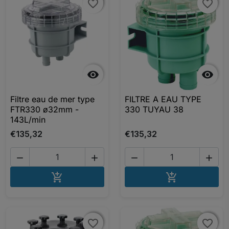
favorite_border
favorite_border
favorite_border
favorite_border


Filtre eau de mer type
FILTRE A EAU TYPE
FTR330 ø32mm -
330 TUYAU 38
143L/min
€135,32
€135,32




AJOUTER AU PANIER
AJOUTER A


favorite_border
favorite_border
favorite_border
favorite_border