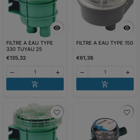


FILTRE A EAU TYPE
FILTRE A EAU TYPE 150
330 TUYAU 25
€135,32
€61,38




AJOUTER AU PANIER
AJOUTER A


favorite_border
favorite_border
favorite_border
favorite_border