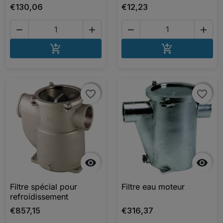
€130,06
€12,23




AJOUTER AU PANIER
AJOUTER A


favorite_border
favorite_border
favorite_border
favorite_border


Filtre spécial pour
Filtre eau moteur
refroidissement
€857,15
€316,37