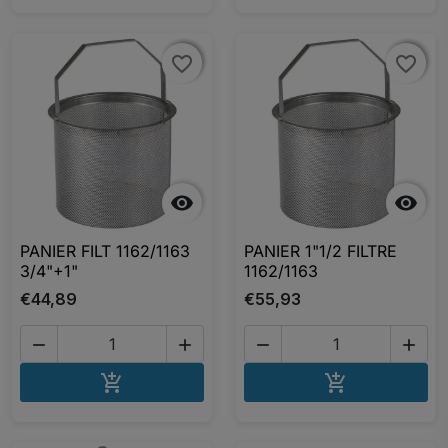
favorite_border
favorite_border
favorite_border
favorite_border


PANIER FILT 1162/1163
PANIER 1"1/2 FILTRE
3/4"+1"
1162/1163
€44,89
€55,93




AJOUTER AU PANIER
AJOUTER A

