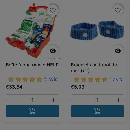
favorite_border
favorite_border
favorite_border
favorite_border


Boîte à pharmacie HELP
Bracelets anti-mal de
mer (x2)
2 avis
1 avis
€33,64
€5,39




AJOUTER AU PANIER
AJOUTER A

