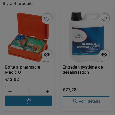
Il y a 4 produits.
favorite_border
favorite_border
favorite_border
favorite_border


Boîte à pharmacie
Entretien système de
Medic 0
désalinisation
€13,62
€77,28


AJOUTER AU PANIER


Voir détails