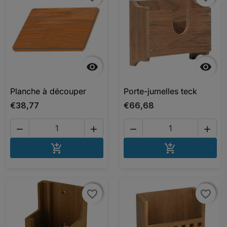


Planche à découper
Porte-jumelles teck
€38,77
€66,68




AJOUTER AU PANIER
AJOUTER A


favorite_border
favorite_border
favorite_border
favorite_border