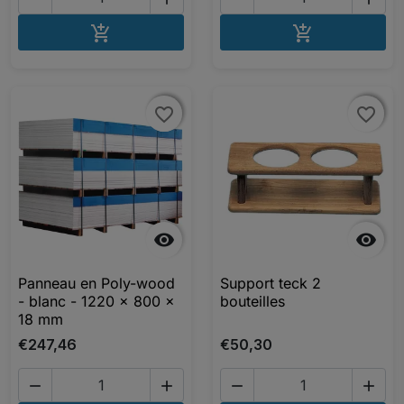
AJOUTER AU PANIER
AJOUTER A


favorite_border
favorite_border
favorite_border
favorite_border


Panneau en Poly-wood
Support teck 2
- blanc - 1220 x 800 x
bouteilles
18 mm
€247,46
€50,30



