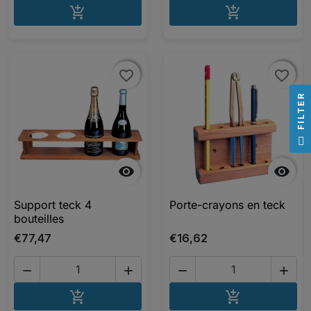
AJOUTER AU PANIER
AJOUTER A


favorite_border
favorite_border
favorite_border
favorite_border
R
F
I
L
T
E


Support teck 4
Porte-crayons en teck
bouteilles
€77,47
€16,62




AJOUTER AU PANIER
AJOUTER A

