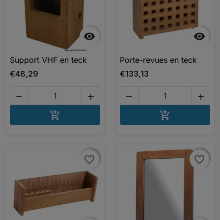


Support VHF en teck
Porte-revues en teck
€48,29
€133,13




AJOUTER AU PANIER
AJOUTER A


favorite_border
favorite_border
favorite_border
favorite_border