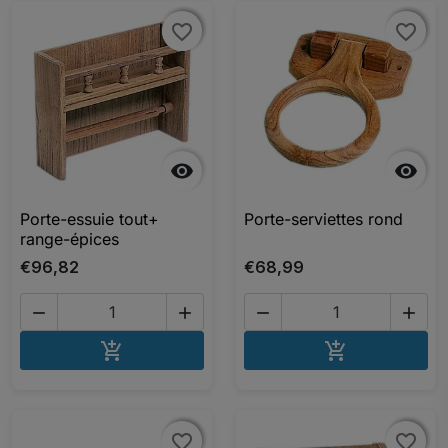
favorite_border
favorite_border
favorite_border
favorite_border


Porte-essuie tout+
Porte-serviettes rond
range-épices
€96,82
€68,99




AJOUTER AU PANIER
AJOUTER A


favorite_border
favorite_border
favorite_border
favorite_border