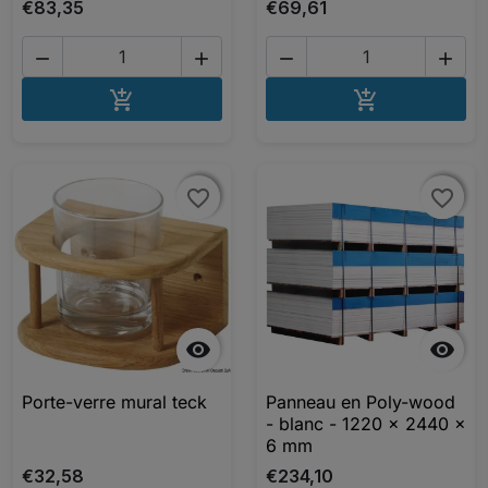
€83,35
€69,61




AJOUTER AU PANIER
AJOUTER A


favorite_border
favorite_border
favorite_border
favorite_border


Porte-verre mural teck
Panneau en Poly-wood
- blanc - 1220 x 2440 x
6 mm
€32,58
€234,10