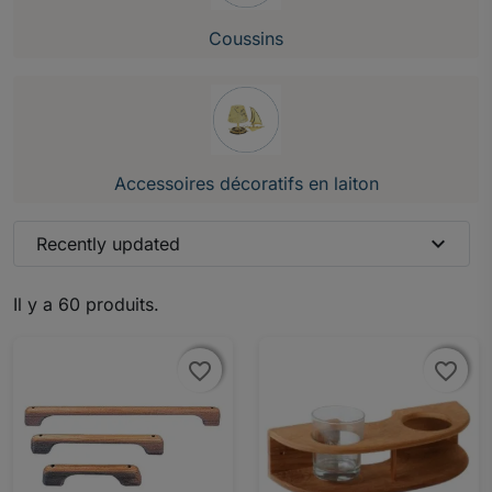
Coussins
Accessoires décoratifs en laiton
expand_more
Recently updated
Il y a 60 produits.
favorite_border
favorite_border
favorite_border
favorite_border