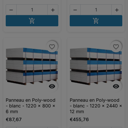




AJOUTER AU PANIER
AJOUTER A


favorite_border
favorite_border
favorite_border
favorite_border


Panneau en Poly-wood
Panneau en Poly-wood
- blanc - 1220 x 800 x
- blanc - 1220 x 2440 x
6 mm
12 mm
€87,67
€455,76