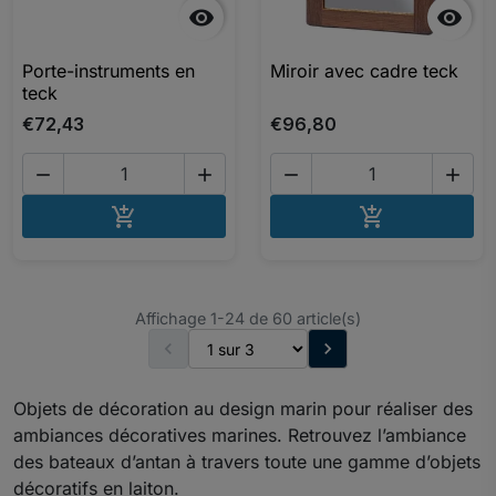


Porte-instruments en
Miroir avec cadre teck
teck
€72,43
€96,80




AJOUTER AU PANIER
AJOUTER A


Affichage 1-24 de 60 article(s)


Objets de décoration au design marin pour réaliser des
ambiances décoratives marines. Retrouvez l’ambiance
des bateaux d’antan à travers toute une gamme d’objets
décoratifs en laiton.