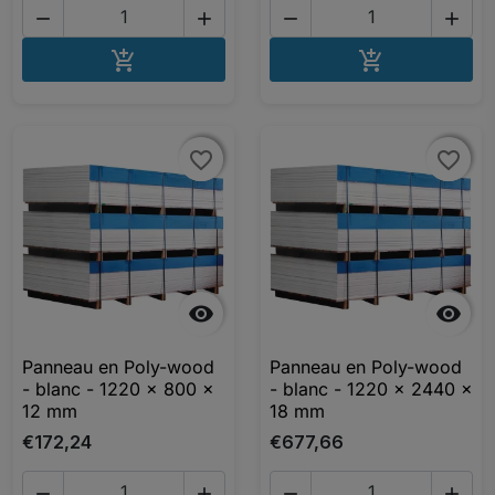




AJOUTER AU PANIER
AJOUTER A


favorite_border
favorite_border
favorite_border
favorite_border


Panneau en Poly-wood
Panneau en Poly-wood
- blanc - 1220 x 800 x
- blanc - 1220 x 2440 x
12 mm
18 mm
€172,24
€677,66



