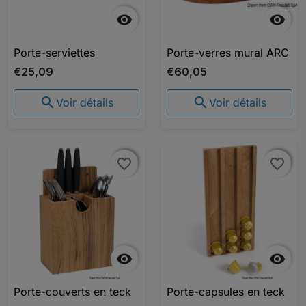


Porte-serviettes
Porte-verres mural ARC
€25,09
€60,05


Voir détails
Voir détails
favorite_border
favorite_border
favorite_border
favorite_border


Porte-couverts en teck
Porte-capsules en teck