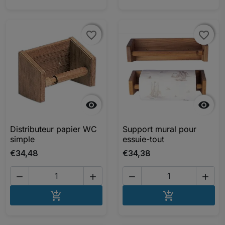
favorite_border
favorite_border
favorite_border
favorite_border


Distributeur papier WC
Support mural pour
simple
essuie-tout
€34,48
€34,38




AJOUTER AU PANIER
AJOUTER A

