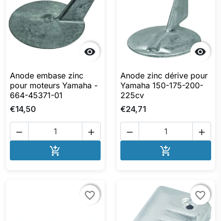


Anode embase zinc
Anode zinc dérive pour
pour moteurs Yamaha -
Yamaha 150-175-200-
664-45371-01
225cv
€14,50
€24,71




AJOUTER AU PANIER
AJOUTER A


favorite_border
favorite_border
favorite_border
favorite_border