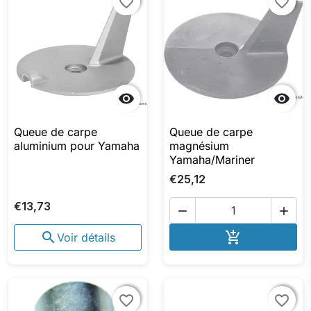
favorite_border
favorite_border
favorite_border
favorite_border


Queue de carpe
Queue de carpe
aluminium pour Yamaha
magnésium
Yamaha/Mariner
€25,12
€13,73


AJOUTER A


Voir détails
favorite_border
favorite_border
favorite_border
favorite_border