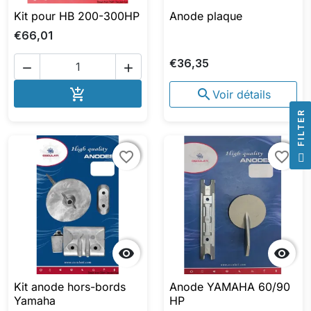
Kit pour HB 200-300HP
Anode plaque
€66,01
€36,35


AJOUTER AU PANIER


Voir détails
R
F
I
L
T
E
favorite_border
favorite_border
favorite_border
favorite_border


Kit anode hors-bords
Anode YAMAHA 60/90
Yamaha
HP