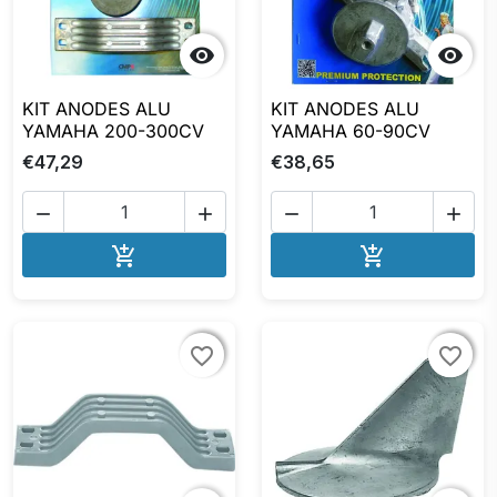


KIT ANODES ALU
KIT ANODES ALU
YAMAHA 200-300CV
YAMAHA 60-90CV
€47,29
€38,65




AJOUTER AU PANIER
AJOUTER A


favorite_border
favorite_border
favorite_border
favorite_border