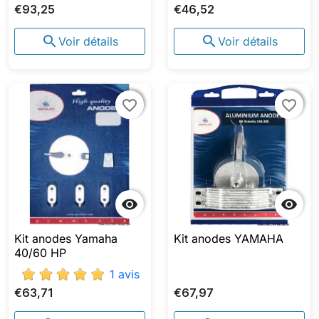
€93,25
€46,52


Voir détails
Voir détails
favorite_border
favorite_border
favorite_border
favorite_border


Kit anodes Yamaha
Kit anodes YAMAHA
40/60 HP
1 avis
€63,71
€67,97