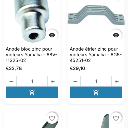


Anode bloc zinc pour
Anode étrier zinc pour
moteurs Yamaha - 68V-
moteurs Yamaha - 6G5-
11325-02
45251-02
€22,78
€29,10




AJOUTER AU PANIER
AJOUTER A


favorite_border
favorite_border
favorite_border
favorite_border