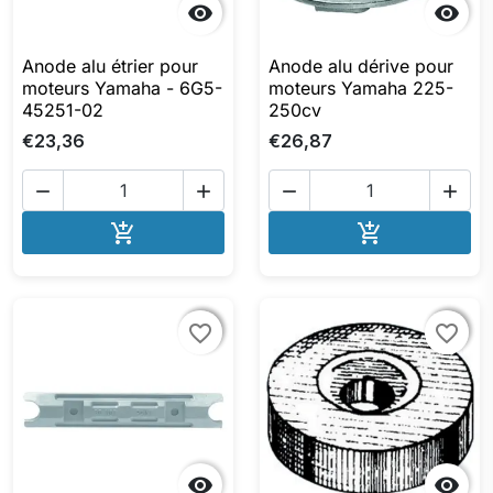


Anode alu étrier pour
Anode alu dérive pour
moteurs Yamaha - 6G5-
moteurs Yamaha 225-
45251-02
250cv
€23,36
€26,87




AJOUTER AU PANIER
AJOUTER A


favorite_border
favorite_border
favorite_border
favorite_border

