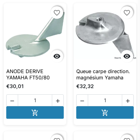
favorite_border
favorite_border
favorite_border
favorite_border


ANODE DERIVE
Queue carpe direction.
YAMAHA FT50/80
magnésium Yamaha
€30,01
€32,32




AJOUTER AU PANIER
AJOUTER A

