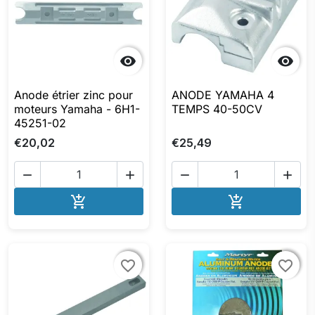


Anode étrier zinc pour
ANODE YAMAHA 4
moteurs Yamaha - 6H1-
TEMPS 40-50CV
45251-02
€20,02
€25,49




AJOUTER AU PANIER
AJOUTER A


favorite_border
favorite_border
favorite_border
favorite_border