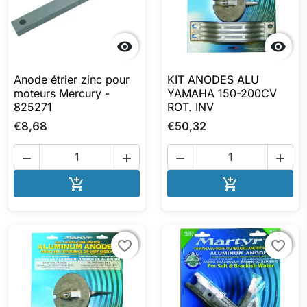


Anode étrier zinc pour
KIT ANODES ALU
moteurs Mercury -
YAMAHA 150-200CV
825271
ROT. INV
€8,68
€50,32




AJOUTER AU PANIER
AJOUTER A


favorite_border
favorite_border
favorite_border
favorite_border