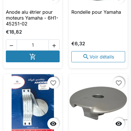
Anode alu étrier pour
Rondelle pour Yamaha
moteurs Yamaha - 6H1-
45251-02
€18,82
€6,32


AJOUTER AU PANIER


Voir détails
favorite_border
favorite_border
favorite_border
favorite_border

