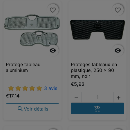
favorite_border
favorite_border
favorite_border
favorite_border


Protège tableau
Protèges tableaux en
aluminium
plastique, 250 x 90
mm, noir
€5,92
3 avis
€17,14


AJOUTER A


Voir détails