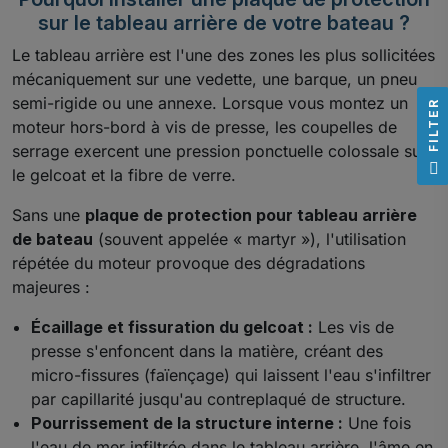
sur le tableau arrière de votre bateau ?
Le tableau arrière est l'une des zones les plus sollicitées
mécaniquement sur une vedette, une barque, un pneu
semi-rigide ou une annexe. Lorsque vous montez un
R
moteur hors-bord à vis de presse, les coupelles de
serrage exercent une pression ponctuelle colossale sur
F
I
L
T
E
le gelcoat et la fibre de verre.
Sans une
plaque de protection pour tableau arrière
de bateau
(souvent appelée « martyr »), l'utilisation
répétée du moteur provoque des dégradations
majeures :
Écaillage et fissuration du gelcoat :
Les vis de
presse s'enfoncent dans la matière, créant des
micro-fissures (faïençage) qui laissent l'eau s'infiltrer
par capillarité jusqu'au contreplaqué de structure.
Pourrissement de la structure interne :
Une fois
l'eau de mer infiltrée dans le tableau arrière, l'âme en