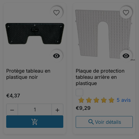
favorite_border
favorite_border
favorite_border
favorite_border


Protège tableau en
Plaque de protection
plastique noir
tableau arrière en
plastique
€4,37
5 avis
€9,29


AJOUTER AU PANIER


Voir détails