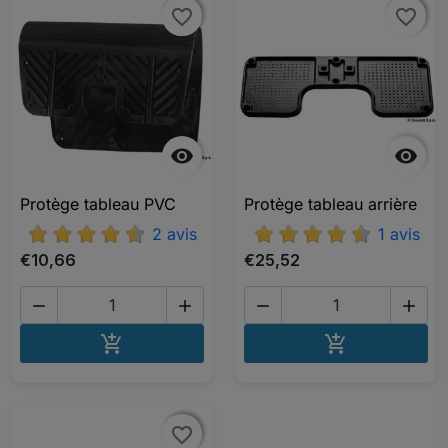
favorite_border
favorite_border
favorite_border
favorite_border


Protège tableau PVC
Protège tableau arrière
2 avis
1 avis
€10,66
€25,52




AJOUTER AU PANIER
AJOUTER A


favorite_border
favorite_border