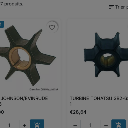
77 produits.
sort
Trier 
f
favorite_border
favorite_border
 JOHNSON/EVINRUDE
TURBINE TOHATSU 3B2-6

Aperçu rapide

Aperçu rapide
6
1
30
€28,64




