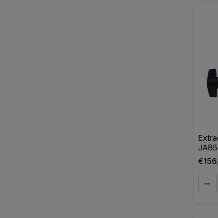
Extra
JAB5
€156
