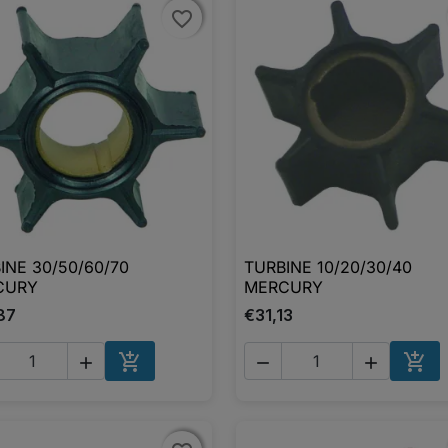
favorite_border
favorite_border
INE 30/50/60/70
TURBINE 10/20/30/40

Aperçu rapide

Aperçu rapide
CURY
MERCURY
87
€31,13





AJOUTER AU PANIER
AJO