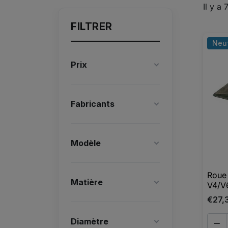
Il y a 
FILTRER
Neu
Prix
Fabricants
Modèle
Roue
Matière
V4/V
€27,
Diamètre
