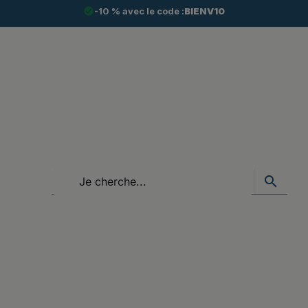
check_circle
-10 % avec le code :
BIENV10
search