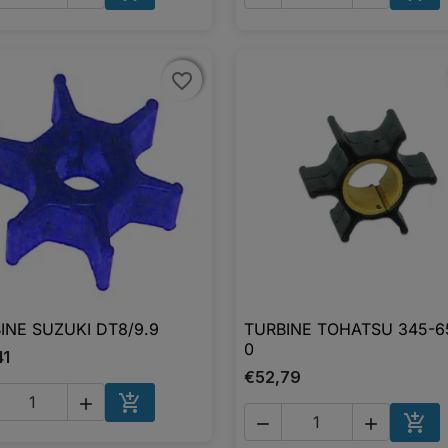
AJOUTER AU PANIER
AJO
favorite_border
favorite_border
INE SUZUKI DT8/9.9
TURBINE TOHATSU 345-6

Aperçu rapide

Aperçu rapide
0
41
€52,79





AJOUTER AU PANIER
AJO