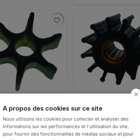
favorite_border
favorite_border
INE SUZUKI 140CV 2000-
TURBINE SOLE MINI11, 17,

Aperçu rapide

Aperçu rapide
€28,49
A propos des cookies sur ce site
44
Nous utilisons les cookies pour collecter et analyser des



informations sur les performances et l'utilisation du site,


AJO
pour fournir des fonctionnalités de médias sociaux et pour
AJOUTER AU PANIER