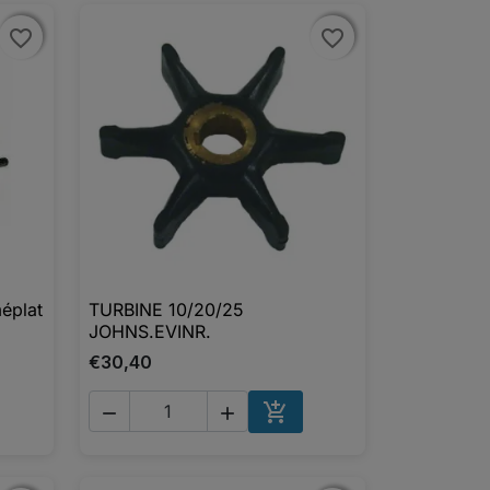
favorite_border
favorite_border
favorite_border
favorite_border
éplat
TURBINE 10/20/25

Aperçu rapide
JOHNS.EVINR.
€30,40



UTER AU PANIER
AJOUTER AU PANIER