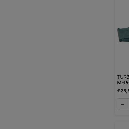
TURB
MER
€23,
