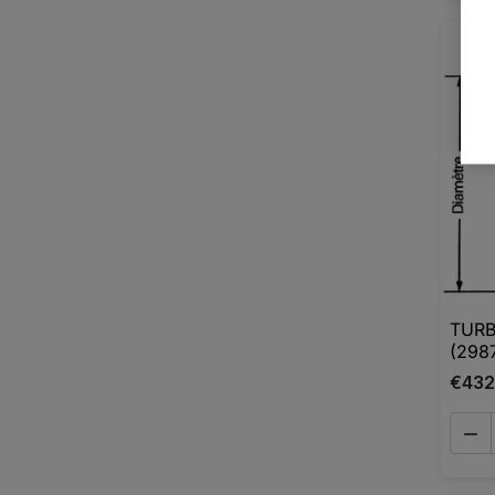
TURB
(298
€432
