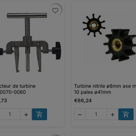
favorite_border
favorite_border
cteur de turbine
Turbine nitrile ø8mm axe m

Aperçu rapide

Aperçu rapide
0070-0080
10 pales ø41mm
,73
€66,24





AJOUTER AU PANIER
AJO