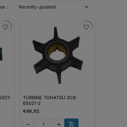
expand_more
par :
Recently updated
favorite_border
favorite_border
favorite_border
favorite_border
5021-
TURBINE TOHATSU 3C8-

Aperçu rapide
65021-2
€48,92


