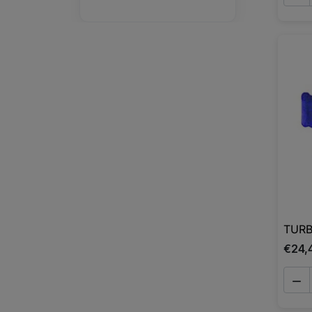
TURB
€24,
