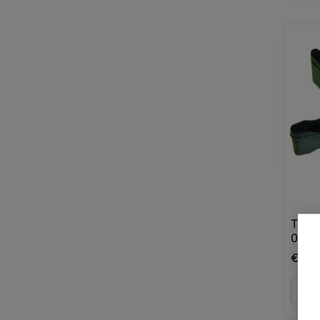
TURB
04
€82,
