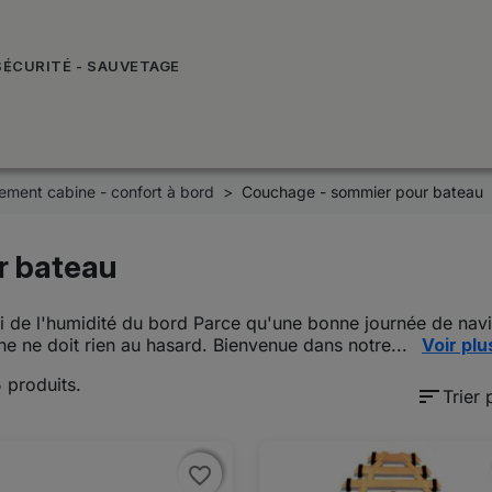
SÉCURITÉ - SAUVETAGE
ment cabine - confort à bord
Couchage - sommier pour bateau
r bateau
'abri de l'humidité du bord Parce qu'une bonne journée de n
he ne doit rien au hasard. Bienvenue dans notre...
Voir plu
5 produits.
sort
Trier 
favorite_border
favorite_border