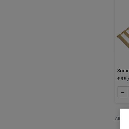
Sommi
€99,

Afficha