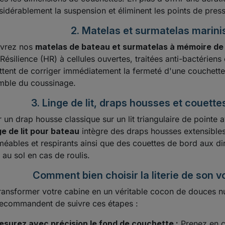
sidérablement la suspension et éliminent les points de pres
2. Matelas et surmatelas marin
vrez nos
matelas de bateau et surmatelas à mémoire de
Résilience (HR) à cellules ouvertes, traitées anti-bactériens
tent de corriger immédiatement la fermeté d'une couchette 
mble du coussinage.
3. Linge de lit, draps housses et couet
r un drap housse classique sur un lit triangulaire de pointe
ge de lit pour bateau
intègre des draps housses extensibles
éables et respirants ainsi que des couettes de bord aux 
r au sol en cas de roulis.
Comment bien choisir la literie de son vo
ransformer votre cabine en un véritable cocon de douces 
ecommandent de suivre ces étapes :
surez avec précision le fond de couchette :
Prenez en co