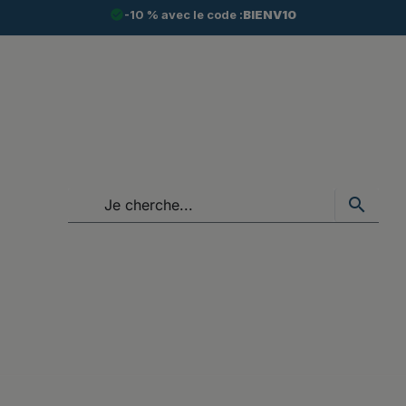
check_circle
-10 % avec le code :
BIENV10
search