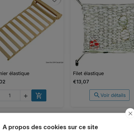
er élastique
Filet élastique

Aperçu rapide

Aperçu rapide
02
€13,07


Voir détails

AJOUTER AU PANIER
ge 1-5 de 5 article(s)
A propos des cookies sur ce site