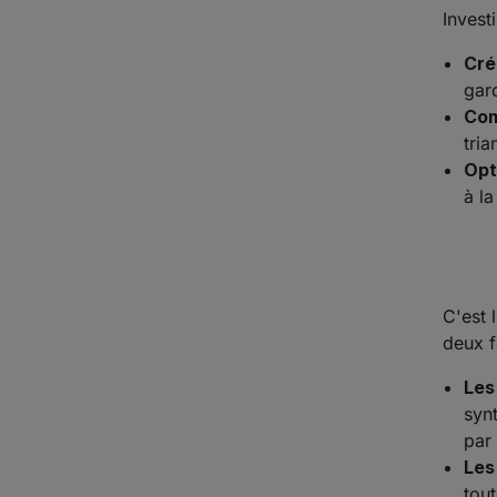
Invest
Cré
gar
Com
tria
Opt
à la
C'est 
deux f
Les
syn
par
Les
tou