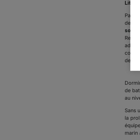
Literi
Parce 
de vot
sommi
Reya, 
adapté
contra
de la 
Dormir
de bat
au niv
Sans u
la pro
équipe
marin 