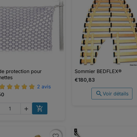
 de protection pour
Sommier BEDFLEX®

Aperçu rapide

Aperçu rapide
ettes
€180,83
2 avis

Voir détails
50


AJOUTER AU PANIER
favorite_border
favorite_border