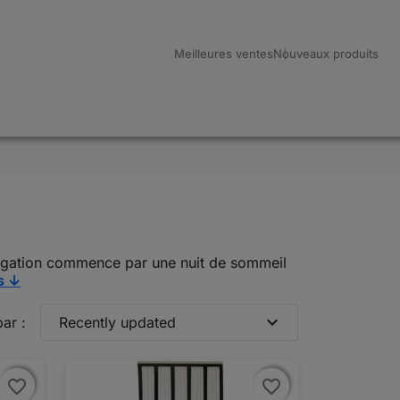
Meilleures ventes
Nouveaux produits
avigation commence par une nuit de sommeil
s ↓
expand_more
par :
Recently updated
favorite_border
favorite_border
favorite_border
favorite_border