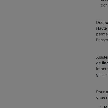
con
Décou
Haute 
permet
l'ense
Ajuste
de
lin
imperm
glisse
Pour t
vous r
Me