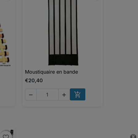
Moustiquaire en bande

Aperçu rapide
€20,40



AJOUTER AU PANIER
favorite_border
favorite_border