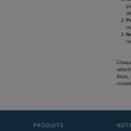
pi
dé
Pr
ma
Is
ra
Chaque
sélect
Reya, 
croisiè
PRODUITS
NOT