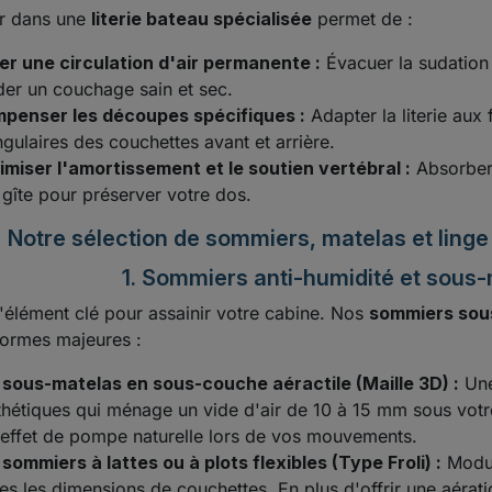
ir dans une
literie bateau spécialisée
permet de :
er une circulation d'air permanente :
Évacuer la sudation
der un couchage sain et sec.
penser les découpes spécifiques :
Adapter la literie aux
ngulaires des couchettes avant et arrière.
imiser l'amortissement et le soutien vertébral :
Absorber
 gîte pour préserver votre dos.
Notre sélection de sommiers, matelas et linge
1. Sommiers anti-humidité et sous-
l'élément clé pour assainir votre cabine. Nos
sommiers sou
ormes majeures :
 sous-matelas en sous-couche aéractile (Maille 3D) :
Une 
thétiques qui ménage un vide d'air de 10 à 15 mm sous votre
 effet de pompe naturelle lors de vos mouvements.
 sommiers à lattes ou à plots flexibles (Type Froli) :
Modul
tes les dimensions de couchettes. En plus d'offrir une aérat