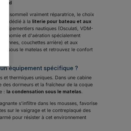
u bord
de sommeil vraiment réparatrice, le choix
vers dédié à la
literie pour bateau et aux
s équipementiers nautiques (Osculati, VDM-
ergonomie et d'aération spécialement
tonnes, couchettes arrière) et aux
ion sous le matelas et retrouvez le confort
e un équipement spécifique ?
s et thermiques uniques. Dans une cabine
le des dormeurs et la fraîcheur de la coque
e :
la condensation sous le matelas
.
agnante s'infiltre dans les mousses, favorise
tes sur le vaigrage et le contreplaqué des
armé pour résister à cet environnement