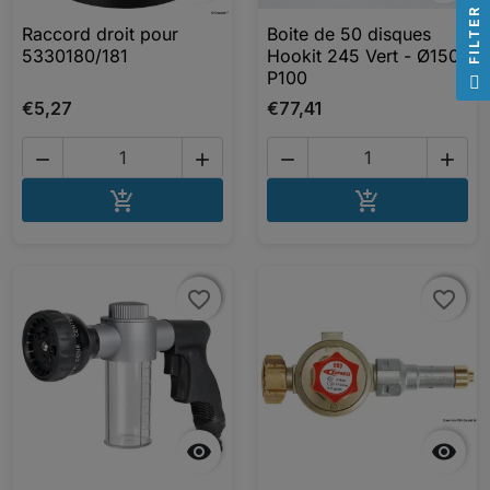
R
Raccord droit pour
Boite de 50 disques
5330180/181
Hookit 245 Vert - Ø150
F
I
L
T
E
P100
€5,27
€77,41




AJOUTER AU PANIER
AJOUTER A


favorite_border
favorite_border
favorite_border
favorite_border

