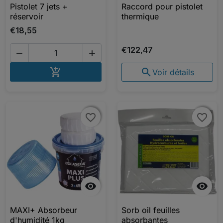
Pistolet 7 jets +
Raccord pour pistolet
réservoir
thermique
€18,55
€122,47


AJOUTER AU PANIER


Voir détails
favorite_border
favorite_border
favorite_border
favorite_border


MAXI+ Absorbeur
Sorb oil feuilles
d'humidité 1kg
absorbantes