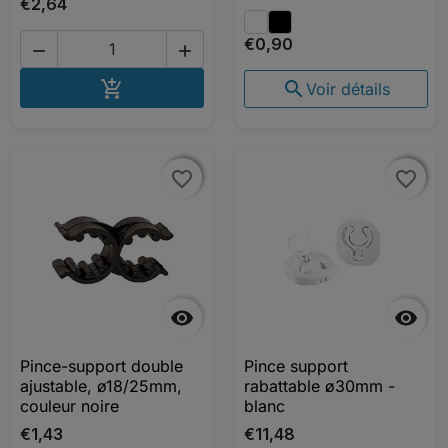
€2,64
€0,90


AJOUTER AU PANIER


Voir détails
favorite_border
favorite_border
favorite_border
favorite_border


Pince-support double
Pince support
ajustable, ø18/25mm,
rabattable ø30mm -
couleur noire
blanc
€1,43
€11,48