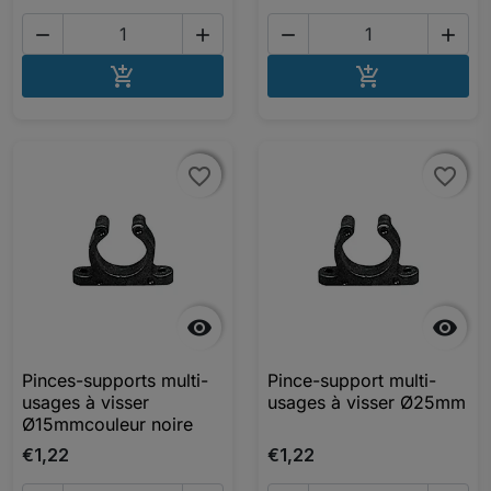




AJOUTER AU PANIER
AJOUTER A


favorite_border
favorite_border
favorite_border
favorite_border


Pinces-supports multi-
Pince-support multi-
usages à visser
usages à visser Ø25mm
Ø15mmcouleur noire
€1,22
€1,22