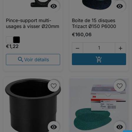


Pince-support multi-
Boite de 15 disques
usages à visser Ø20mm
Trizact Ø150 P6000
€160,06
€1,22


AJOUTER A


Voir détails
favorite_border
favorite_border
favorite_border
favorite_border

