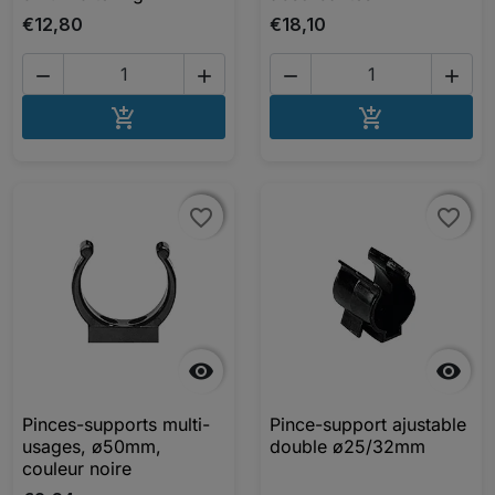
€12,80
€18,10




AJOUTER AU PANIER
AJOUTER A


favorite_border
favorite_border
favorite_border
favorite_border


Pinces-supports multi-
Pince-support ajustable
usages, ø50mm,
double ø25/32mm
couleur noire