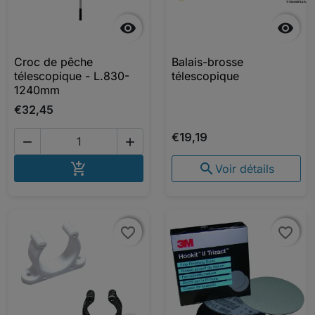


Croc de pêche
Balais-brosse
télescopique - L.830-
télescopique
1240mm
€32,45
€19,19


AJOUTER AU PANIER


Voir détails
favorite_border
favorite_border
favorite_border
favorite_border