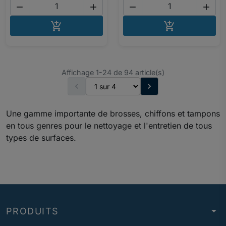




AJOUTER AU PANIER
AJOUTER A


Affichage 1-24 de 94 article(s)


Une gamme importante de brosses, chiffons et tampons
en tous genres pour le nettoyage et l'entretien de tous
types de surfaces.
arrow_drop_down
PRODUITS