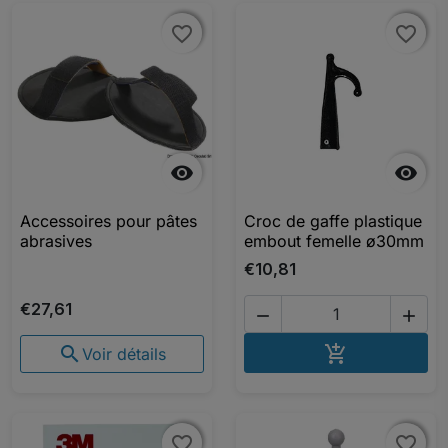
favorite_border
favorite_border
favorite_border
favorite_border


Accessoires pour pâtes
Croc de gaffe plastique
abrasives
embout femelle ø30mm
€10,81
€27,61


AJOUTER A


Voir détails
favorite_border
favorite_border
favorite_border
favorite_border