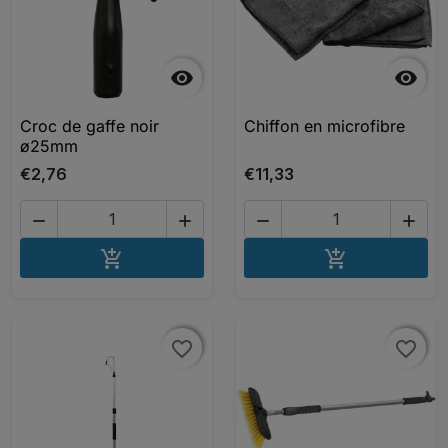


Croc de gaffe noir
Chiffon en microfibre
ø25mm
€2,76
€11,33




AJOUTER AU PANIER
AJOUTER A


favorite_border
favorite_border
favorite_border
favorite_border