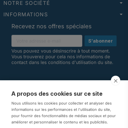
arrow_drop_down
NOTRE SOCIÉTÉ
arrow_drop_down
INFORMATIONS
Recevez nos offres spéciales
Vous pouvez vous désinscrire à tout moment.
Vous trouverez pour cela nos informations de
contact dans les conditions d'utilisation du site.
A propos des cookies sur ce site
AVIS CLIENTS
Nous utilisons les cookies pour collecter et analyser des
informations sur les performances et l'utilisation du site,
pour fournir des fonctionnalités de médias sociaux et pour
améliorer et personnaliser le contenu et les publicités.