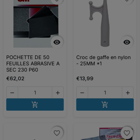


POCHETTE DE 50
Croc de gaffe en nylon
FEUILLES ABRASIVE A
- 25MM *1
SEC 230 P60
€62,02
€13,99




AJOUTER AU PANIER
AJOUTER A


favorite_border
favorite_border
favorite_border
favorite_border