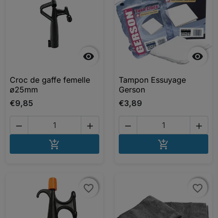


Croc de gaffe femelle
Tampon Essuyage
ø25mm
Gerson
€9,85
€3,89




AJOUTER AU PANIER
AJOUTER A


favorite_border
favorite_border
favorite_border
favorite_border