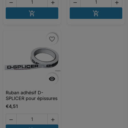




AJOUTER AU PANIER
AJOUTER A


favorite_border
favorite_border

Ruban adhésif D-
SPLICER pour épissures
€4,51

