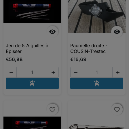


Jeu de 5 Aiguilles à
Paumelle droite -
Episser
COUSIN-Trestec
€56,88
€16,69




AJOUTER AU PANIER
AJOUTER A


favorite_border
favorite_border
favorite_border
favorite_border