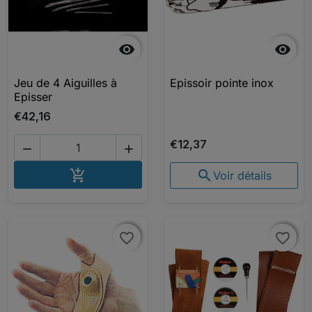


Jeu de 4 Aiguilles à
Epissoir pointe inox
Episser
€42,16
€12,37


AJOUTER AU PANIER


Voir détails
favorite_border
favorite_border
favorite_border
favorite_border