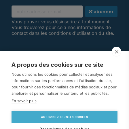
Vous pouvez vous désinscrire à tout moment.
Vous trouverez pour cela nos informations de
contact dans les conditions d'utilisation du site.
A propos des cookies sur ce site
AVIS CLIENTS
Nous utilisons les cookies pour collecter et analyser des
informations sur les performances et l'utilisation du site,
pour fournir des fonctionnalités de médias sociaux et pour
améliorer et personnaliser le contenu et les publicités.
En savoir plus
arrow_drop_down
VOTRE COMPTE
AUTORISER TOUS LES COOKIES