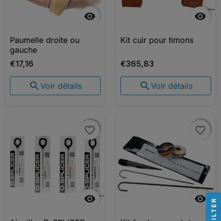


Paumelle droite ou
Kit cuir pour timons
gauche
€17,16
€365,83


Voir détails
Voir détails
favorite_border
favorite_border
favorite_border
favorite_border


R