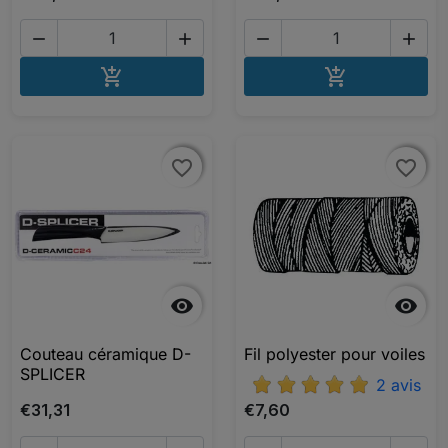




AJOUTER AU PANIER
AJOUTER A


favorite_border
favorite_border
favorite_border
favorite_border


Couteau céramique D-
Fil polyester pour voiles
SPLICER
2 avis
€31,31
€7,60