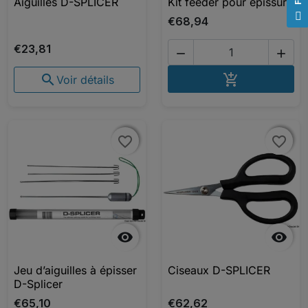
Aiguilles D-SPLICER
Kit feeder pour épissure
F
I
L
T
E
€68,94
€23,81


AJOUTER A


Voir détails
favorite_border
favorite_border
favorite_border
favorite_border


Jeu d’aiguilles à épisser
Ciseaux D-SPLICER
D-Splicer
€65,10
€62,62