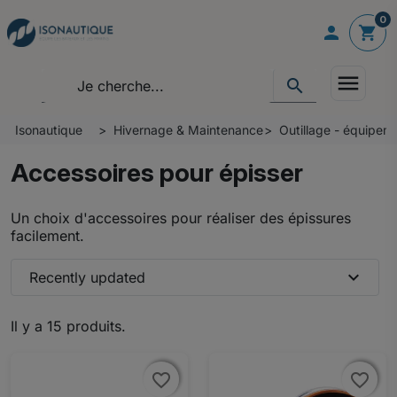
0

shopping_cart
menu
search
Isonautique
Hivernage & Maintenance
Outillage - équipem
Accessoires pour épisser
Un choix d'accessoires pour réaliser des épissures
facilement.
expand_more
Recently updated
Il y a 15 produits.
favorite_border
favorite_border
favorite_border
favorite_border