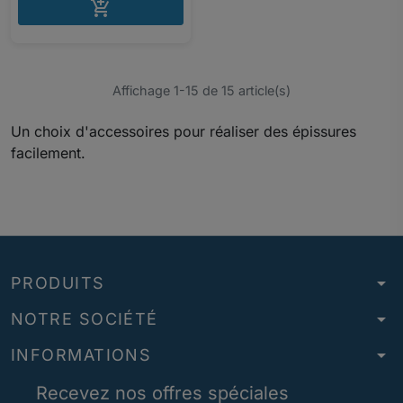
AJOUTER AU PANIER

Affichage 1-15 de 15 article(s)
Un choix d'accessoires pour réaliser des épissures
facilement.
arrow_drop_down
PRODUITS
arrow_drop_down
NOTRE SOCIÉTÉ
arrow_drop_down
INFORMATIONS
Recevez nos offres spéciales