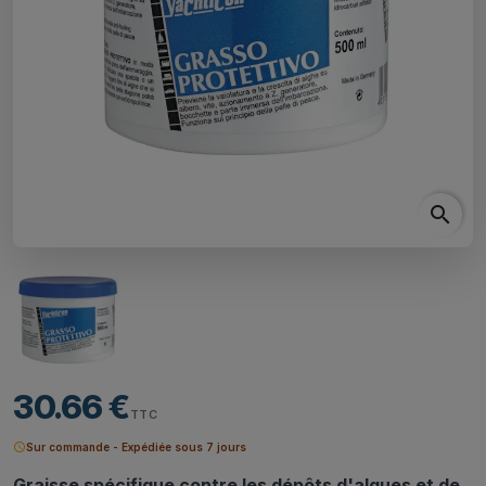
search
30.66 €
TTC
schedule
Sur commande - Expédiée sous 7 jours
Graisse spécifique contre les dépôts d'algues et de