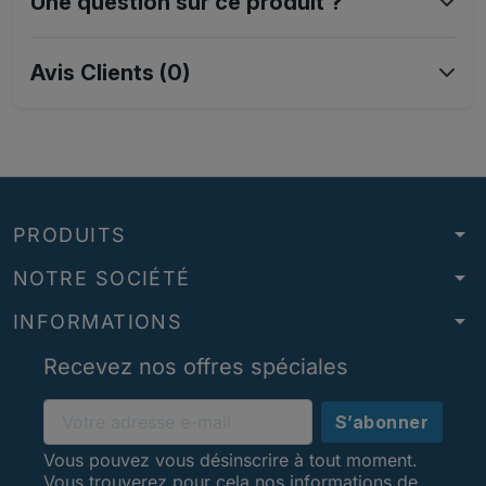
Une question sur ce produit ?
Avis Clients (0)
arrow_drop_down
PRODUITS
arrow_drop_down
NOTRE SOCIÉTÉ
arrow_drop_down
INFORMATIONS
Recevez nos offres spéciales
Vous pouvez vous désinscrire à tout moment.
Vous trouverez pour cela nos informations de