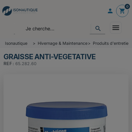
0

shopping_cart
menu
search
Isonautique
Hivernage & Maintenance
Produits d'entretie
GRAISSE ANTI-VEGETATIVE
REF :
65.282.60