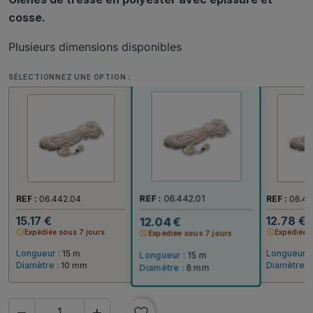
cosse.
Plusieurs dimensions disponibles
SÉLECTIONNEZ UNE OPTION :
REF :
06.442.01
REF :
06.442.04
REF :
06.44
15.17 €
12.78 €
12.04 €
schedule
Expédiée sous 7 jours
schedule
Expédiée 
schedule
Expédiée sous 7 jours
Longueur :
15 m
Longueur :
Longueur :
15 m
Diamètre :
10 mm
Diamètre :
Diamètre :
8 mm

