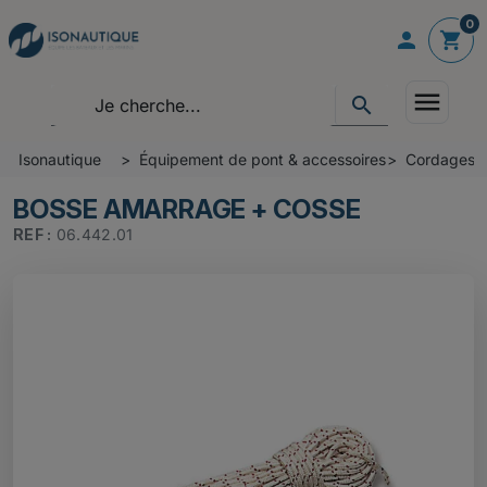
0

shopping_cart
menu
search
Isonautique
Équipement de pont & accessoires
Cordages -
BOSSE AMARRAGE + COSSE
REF :
06.442.01