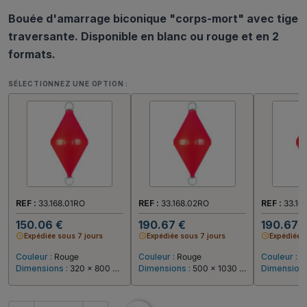
Bouée d'amarrage biconique "corps-mort" avec tige
traversante. Disponible en blanc ou rouge et en 2
formats.
SÉLECTIONNEZ UNE OPTION :
REF :
33.168.01RO
REF :
33.168.02RO
REF :
33.16
150.06 €
190.67 €
190.67 
schedule
Expédiée sous 7 jours
schedule
Expédiée sous 7 jours
schedule
Expédiée 
Couleur :
Rouge
Couleur :
Rouge
Couleur :
B
Dimensions :
320 x 800 mm
Dimensions :
500 x 1030 mm
Dimensions