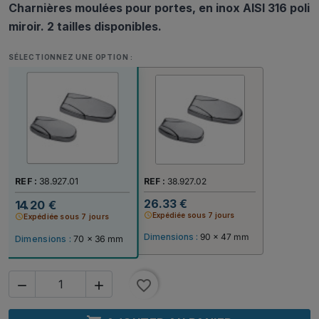
Charnières moulées pour portes, en inox AISI 316 poli
miroir. 2 tailles disponibles.
SÉLECTIONNEZ UNE OPTION :
REF :
38.927.02
REF :
38.927.01
26.33 €
14.20 €
schedule
Expédiée sous 7 jours
schedule
Expédiée sous 7 jours
Dimensions :
90 x 47 mm
Dimensions :
70 x 36 mm
favorite_border

