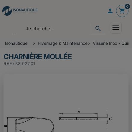
0

shopping_cart
menu
search
Isonautique
Hivernage & Maintenance
Visserie Inox - Quinc
CHARNIÈRE MOULÉE
REF :
38.927.01