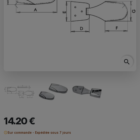
Previous
Next
search
14.20 €
schedule
Sur commande - Expédiée sous 7 jours