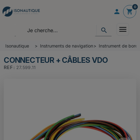
0

shopping_cart
menu
search
Isonautique
Instruments de navigation
Instrument de bord 
CONNECTEUR + CÂBLES VDO
REF :
27.599.11