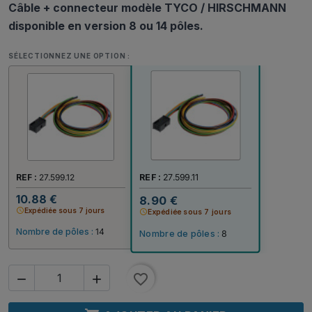
Câble + connecteur modèle TYCO / HIRSCHMANN
disponible en version 8 ou 14 pôles.
SÉLECTIONNEZ UNE OPTION :
REF :
27.599.12
REF :
27.599.11
10.88 €
8.90 €
schedule
Expédiée sous 7 jours
schedule
Expédiée sous 7 jours
Nombre de pôles :
14
Nombre de pôles :
8
favorite_border

