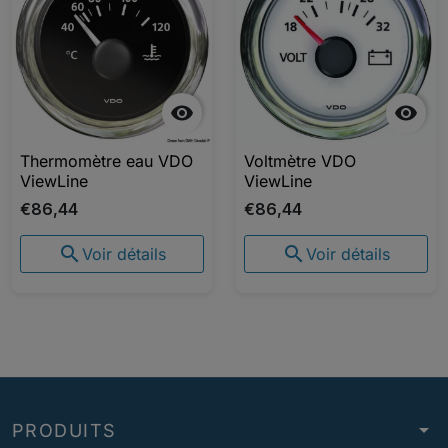


Thermomètre eau VDO
Voltmètre VDO
ViewLine
ViewLine
€86,44
€86,44


Voir détails
Voir détails
arrow_drop_down
PRODUITS