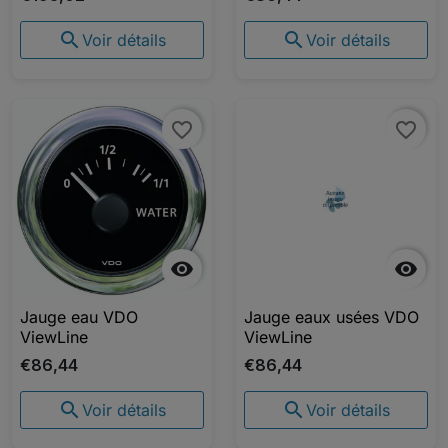


Voir détails
Voir détails
favorite_border
favorite_border


Jauge eau VDO
Jauge eaux usées VDO
ViewLine
ViewLine
€86,44
€86,44


Voir détails
Voir détails