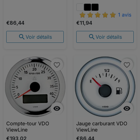
1 avis
€86,44
€11,94


Voir détails
Voir détails
favorite_border
favorite_border


Compte-tour VDO
Jauge carburant VDO
ViewLine
ViewLine
€193,02
€86,44