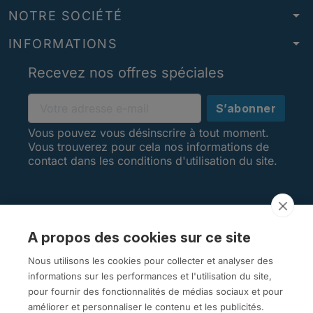
arrow_drop_down
NOTRE SOCIÉTÉ
arrow_drop_down
INFORMATIONS
Recevez nos offres spéciales
Vous pouvez vous désinscrire à tout moment.
Vous trouverez pour cela nos informations de
contact dans les conditions d'utilisation du site.
A propos des cookies sur ce site
AVIS CLIENTS
Nous utilisons les cookies pour collecter et analyser des
informations sur les performances et l'utilisation du site,
pour fournir des fonctionnalités de médias sociaux et pour
améliorer et personnaliser le contenu et les publicités.