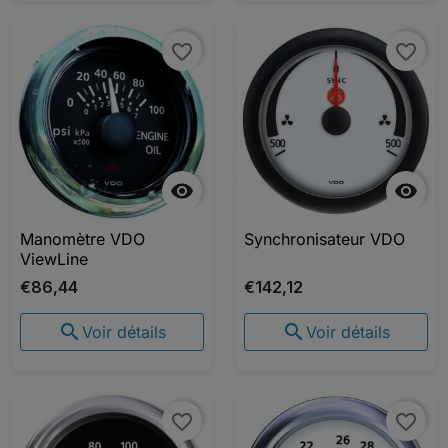
favorite_border
favorite_border


Manomètre VDO
Synchronisateur VDO
ViewLine
€86,44
€142,12


Voir détails
Voir détails
favorite_border
favorite_border