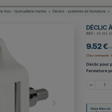
ie Inox - Quincaillerie marine
Déclics - systèmes de fermeture
DÉCLIC 
REF :
38.182.5
9.52 €
TT
schedule
Sur commande - E
Déclic pour 
Fermeture p

Next
Vous êtes un