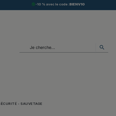
check_circle
-10 % avec le code :
BIENV10
search
SÉCURITÉ - SAUVETAGE