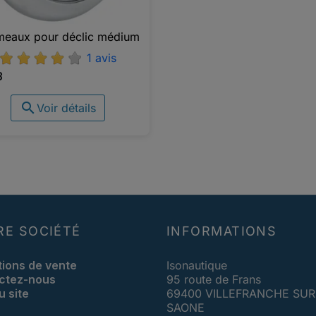
eaux pour déclic médium

Aperçu rapide
1 avis
3

Voir détails
RE SOCIÉTÉ
INFORMATIONS
tions de vente
Isonautique
ctez-nous
95 route de Frans
u site
69400 VILLEFRANCHE SUR
SAONE