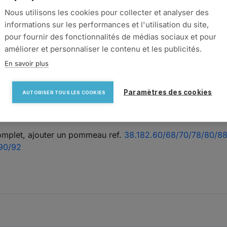
Nous utilisons les cookies pour collecter et analyser des
informations sur les performances et l'utilisation du site,
pour fournir des fonctionnalités de médias sociaux et pour
e push-pull. Fermeture poussoir.
améliorer et personnaliser le contenu et les publicités.
ur un système d'ouverture par pression : ouverture et ferm
En savoir plus
Paramètres des cookies
AUTORISER TOUS LES COOKIES
clic, couplé à un pommeau, s'adapte ainsi à toutes portes d
omplet, ajouter un pommeau ref.
38.182.60/68/70/78/80/8
90/92