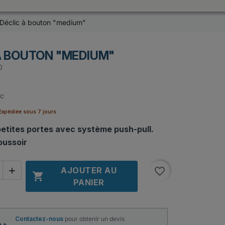
Déclic à bouton "medium"
À BOUTON "MEDIUM"
0
C
xpédiée sous 7 jours
petites portes avec système push-pull.
oussoir
AJOUTER AU
favorite_border


PANIER
Contactez-nous
pour obtenir un devis