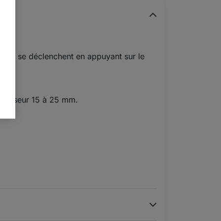
eture se déclenchent en appuyant sur le
'épaisseur 15 à 25 mm.
8