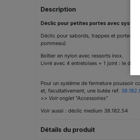
Description
Déclic pour petites portes avec systèm
Déclic pour sabords, trappes et portes po
pommeau)
Boîtier en nylon avec ressorts inox.
Livré avec 4 entretoises + 1 joint : le dé
Pour un système de fermeture poussoir c
et, facultativement, une butée ref.
38.182.
>> Voir onglet "Accessoires"
Voir aussi : déclic medium 38.182.54
Détails du produit