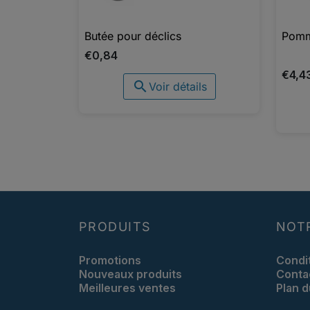
Butée pour déclics
Pomm

Aperçu rapide
€0,84
€4,4

Voir détails
PRODUITS
NOT
Promotions
Condi
Nouveaux produits
Conta
Meilleures ventes
Plan d