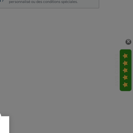
 ?
personnalisé ou des conditions spéciales.
AVIS CLIENTS
search