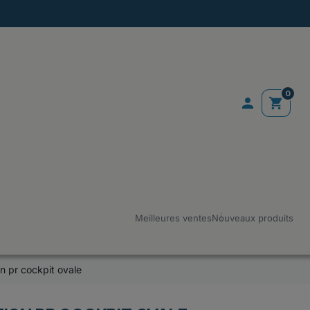
0

shopping_cart
Meilleures ventes
Nouveaux produits
n pr cockpit ovale