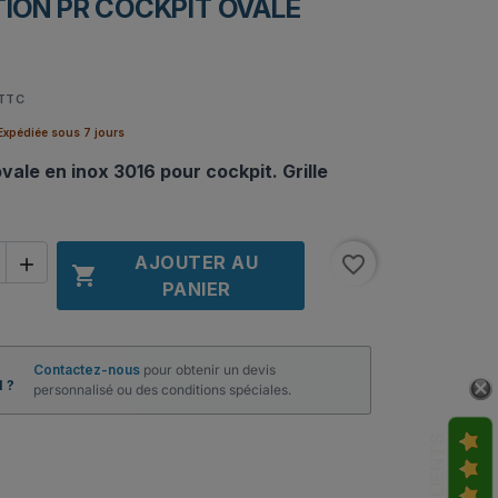
ION PR COCKPIT OVALE
TTC
xpédiée sous 7 jours
vale en inox 3016 pour cockpit. Grille
AJOUTER AU
favorite_border


PANIER
Contactez-nous
pour obtenir un devis
 ?
personnalisé ou des conditions spéciales.
AVIS CLIENTS