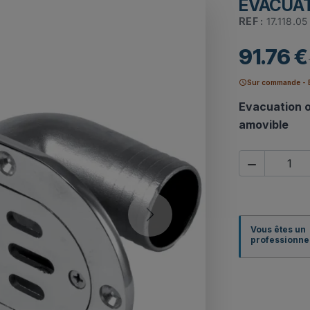
EVACUAT
REF :
17.118.05
91.76 €
schedule
Sur commande - E
Evacuation o
amovible

Next
Vous êtes un
professionnel