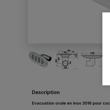
Description
Evacuation ovale en inox 3016 pour cock