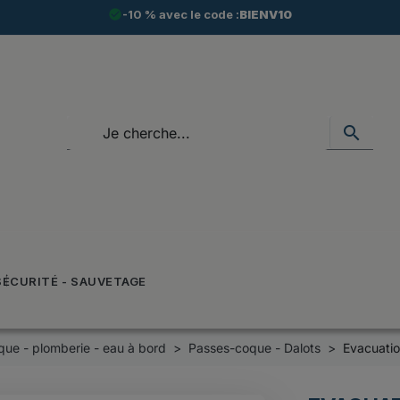
check_circle
-10 % avec le code :
BIENV10
search
SÉCURITÉ - SAUVETAGE
que - plomberie - eau à bord
Passes-coque - Dalots
Evacuatio