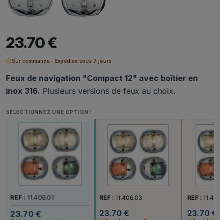
23.70 €
schedule
Sur commande - Expédiée sous 7 jours
Feux de navigation "Compact 12" avec boîtier en
inox 316.
Plusieurs versions de feux au choix.
SÉLECTIONNEZ UNE OPTION :
REF :
11.406.01
REF :
11.406.03
REF :
11.40
23.70 €
23.70 €
23.70 €