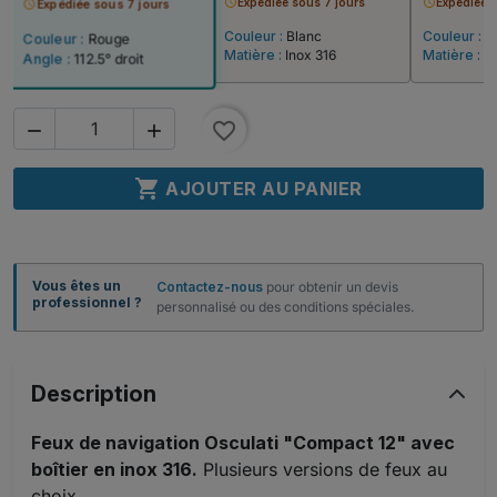
schedule
Expédiée sous 7 jours
schedule
Expédiée 
schedule
Expédiée sous 7 jours
Couleur :
Blanc
Couleur :
B
Couleur :
Rouge
Matière :
Inox 316
Matière :
In
Angle :
112.5° droit
favorite_border



AJOUTER AU PANIER
Vous êtes un
Contactez-nous
pour obtenir un devis
professionnel ?
personnalisé ou des conditions spéciales.
Description
Feux de navigation Osculati "Compact 12" avec
boîtier en inox 316.
Plusieurs versions de feux au
choix.