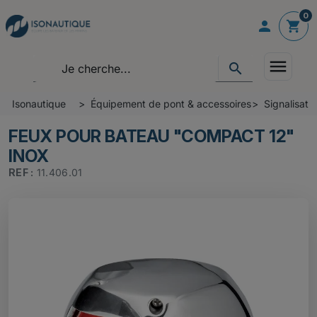
0

shopping_cart
menu
search
Isonautique
Équipement de pont & accessoires
Signalisati
FEUX POUR BATEAU "COMPACT 12"
INOX
REF :
11.406.01