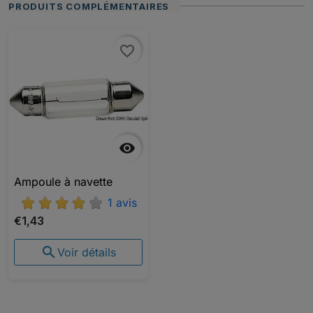
PRODUITS COMPLÉMENTAIRES
favorite_border

Ampoule à navette
1 avis
€1,43

Voir détails