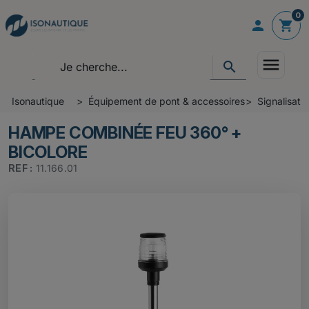
0

shopping_cart
menu
search
Isonautique
Équipement de pont & accessoires
Signalisati
HAMPE COMBINÉE FEU 360° +
BICOLORE
REF :
11.166.01