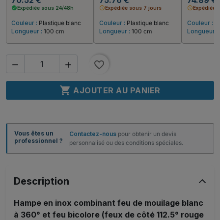
check_circle
Expédiée sous 24/48h
schedule
Expédiée sous 7 jours
schedule
Expédiée 
Couleur :
Plastique blanc
Couleur :
Plastique blanc
Couleur :
P
Longueur :
100 cm
Longueur :
100 cm
Longueur :
favorite_border



AJOUTER AU PANIER
Vous êtes un
Contactez-nous
pour obtenir un devis
professionnel ?
personnalisé ou des conditions spéciales.
Description
Hampe en inox combinant feu de mouilage blanc
à 360° et feu bicolore (feux de côté 112.5° rouge