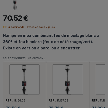
70.52 €
schedule
Sur commande - Expédiée sous 7 jours
Hampe en inox combinant feu de mouilage blanc à
360° et feu bicolore (feux de côté rouge/vert).
Existe en version à paroi ou à encastrer.
SÉLECTIONNEZ UNE OPTION :
REF :
11.166.02
REF :
11.167.02
REF :
11.167
70.52 €
75.76 €
74.89 €