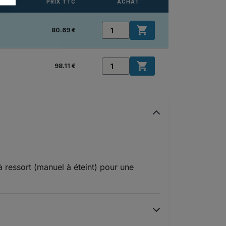
PRIX TTC
ACHAT

80.69 €

98.11 €
à ressort (manuel à éteint) pour une