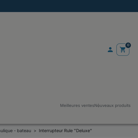
0

shopping_cart
Meilleures ventes
Nouveaux produits
ulique - bateau
Interrupteur Rule "Deluxe"