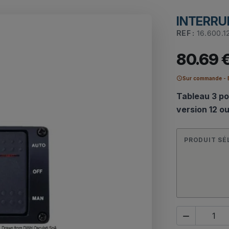
INTERRU
REF :
16.600.1
80.69 
schedule
Sur commande - E
Tableau 3 po
version 12 ou
PRODUIT SÉ
