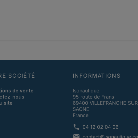
RE SOCIÉTÉ
INFORMATIONS
tions de vente
Isonautique
ctez-nous
95 route de Frans
u site
69400 VILLEFRANCHE SUR
SAONE
France
phone
04 12 02 04 06
mail
contact@isonautique.c