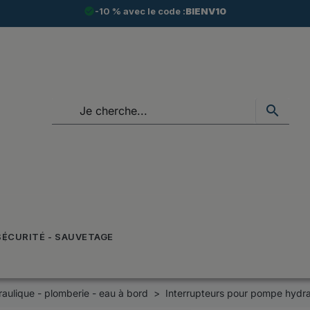
check_circle
-10 % avec le code :
BIENV10
search
SÉCURITÉ - SAUVETAGE
aulique - plomberie - eau à bord
Interrupteurs pour pompe hydra