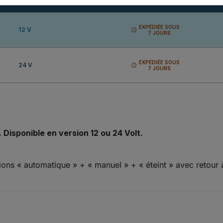
TENSION
DISPONIBILITÉ
EXPÉDIÉE SOUS
12 V
schedule
7 JOURS
EXPÉDIÉE SOUS
24 V
schedule
7 JOURS
 Disponible en version 12 ou 24 Volt.
ions « automatique » + « manuel » + « éteint » avec retour 