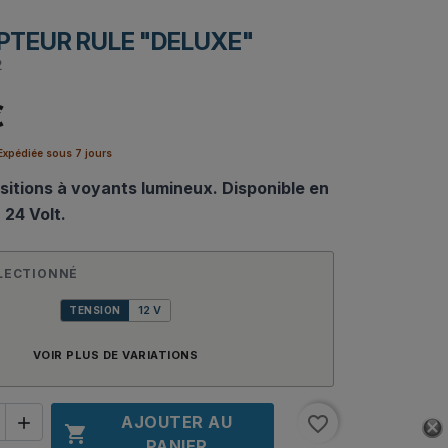
PTEUR RULE "DELUXE"
2
€
xpédiée sous 7 jours
sitions à voyants lumineux. Disponible en
 24 Volt.
LECTIONNÉ
12 V
TENSION
VOIR PLUS DE VARIATIONS
AJOUTER AU
favorite_border


PANIER