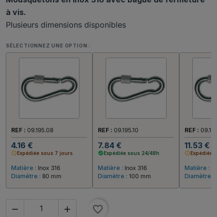
à vis.
Plusieurs dimensions disponibles
SÉLECTIONNEZ UNE OPTION :
REF :
09.195.08
REF :
09.195.10
REF :
09.195
4.16 €
7.84 €
11.53 €
schedule
Expédiée sous 7 jours
check_circle
Expédiée sous 24/48h
schedule
Expédiée 
Matière :
Inox 316
Matière :
Inox 316
Matière :
In
Diamètre :
80 mm
Diamètre :
100 mm
Diamètre :
favorite_border

