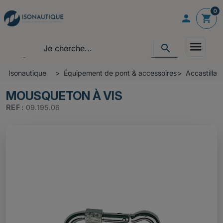
0

shopping_cart
menu
search
Isonautique
Équipement de pont & accessoires
Accastillag
MOUSQUETON À VIS
REF :
09.195.06