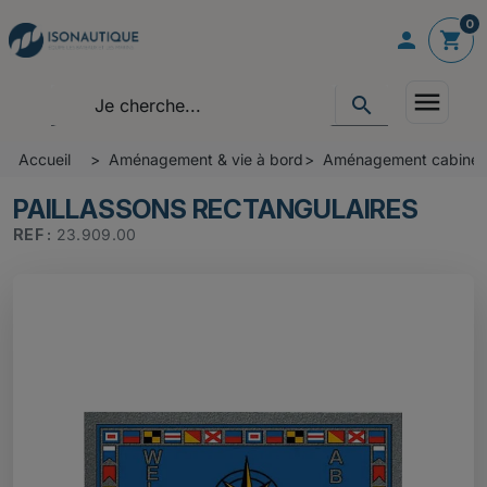
0

shopping_cart
menu
search
Accueil
Aménagement & vie à bord
Aménagement cabine -
PAILLASSONS RECTANGULAIRES
REF :
23.909.00