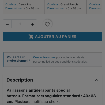
Couleur :
Dauphins
Couleur :
Grand Pavois
Couleur :
P
Dimensions :
40 x 68 cm
Dimensions :
40 x 68 cm
Dimensions
favorite_border



AJOUTER AU PANIER
Vous êtes un
Contactez-nous
pour obtenir un devis
professionnel ?
personnalisé ou des conditions spéciales.
Description
Paillassons antidérapants spécial
bateau.
Format rectangulaire standard : 40x68
cm.
Plusieurs motifs au choix.