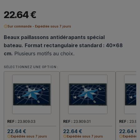
22.64 €
schedule
Sur commande - Expédiée sous 7 jours
Beaux paillassons antidérapants spécial
bateau.
Format rectangulaire standard : 40x68
cm.
Plusieurs motifs au choix.
SÉLECTIONNEZ UNE OPTION :
REF :
23.909.03
REF :
23.909.01
REF :
23.90
22.64 €
22.64 €
22.64 €
schedule
Expédiée sous 7 jours
schedule
Expédiée sous 7 jours
schedule
Expédiée 