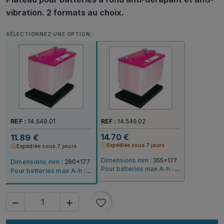
vibration. 2 formats au choix.
SÉLECTIONNEZ UNE OPTION :
REF :
14.549.01
REF :
14.549.02
14.70 €
11.89 €
schedule
Expédiée sous 7 jours
schedule
Expédiée sous 7 jours
Dimensions mm :
355x177
Dimensions mm :
280x177
Pour batteries max A-h :
125
Pour batteries max A-h :
80
favorite_border

