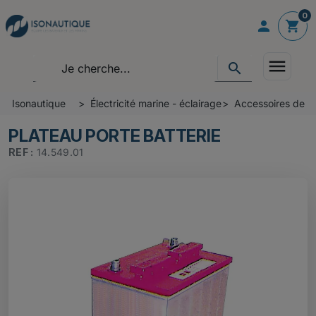
0

shopping_cart
menu
search
Isonautique
Électricité marine - éclairage
Accessoires de ba
PLATEAU PORTE BATTERIE
REF :
14.549.01