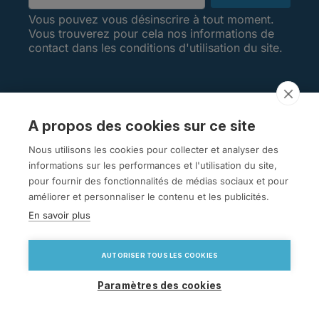
Vous pouvez vous désinscrire à tout moment.
Vous trouverez pour cela nos informations de
contact dans les conditions d'utilisation du site.
A propos des cookies sur ce site
AVIS CLIENTS
Nous utilisons les cookies pour collecter et analyser des
informations sur les performances et l'utilisation du site,
pour fournir des fonctionnalités de médias sociaux et pour
améliorer et personnaliser le contenu et les publicités.
En savoir plus
arrow_drop_down
VOTRE COMPTE
AUTORISER TOUS LES COOKIES
Paramètres des cookies
© 2026 - Logiciel e-commerce par PrestaShop™