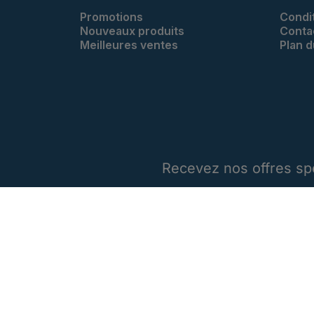
Promotions
Condi
Nouveaux produits
Conta
Meilleures ventes
Plan d
Recevez nos offres sp
Vous pouvez vous désinscrir
conditions d'utilisation du sit
VOTRE COMPTE
Suivi de commande
Connexion