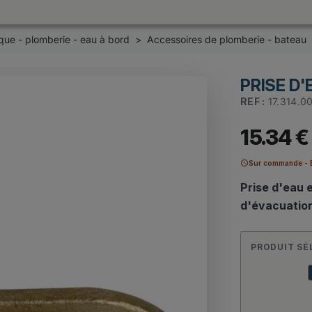
que - plomberie - eau à bord
Accessoires de plomberie - bateau
PRISE D'
REF :
17.314.0
15.34 €
schedule
Sur commande - E
Prise d'eau 
d'évacuatio
PRODUIT SÉ