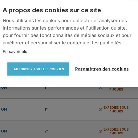
A propos des cookies sur ce site
Nous utilisons les cookies pour collecter et analyser des
IÈRE
FILETAGE
DISPONIBILITÉ
informations sur les performances et l'utilisation du site,
pour fournir des fonctionnalités de médias sociaux et pour
améliorer et personnaliser le contenu et les publicités.
EXPÉDIÉE SOUS
TON
1-2"
schedule
7 JOURS
En savoir plus
EXPÉDIÉE SOUS
TON
1"
schedule
7 JOURS
Paramètres des cookies
AUTORISER TOUS LES COOKIES
EXPÉDIÉE SOUS
TON
1"
schedule
7 JOURS
EXPÉDIÉE SOUS
TON
1"
schedule
7 JOURS
EXPÉDIÉE SOUS
TON
2"
schedule
7 JOURS