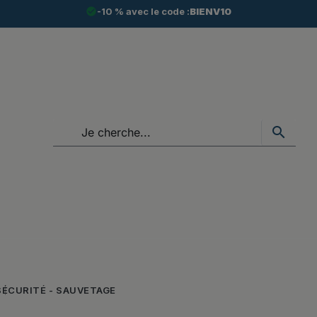
check_circle
-10 % avec le code :
BIENV10
search
SÉCURITÉ - SAUVETAGE