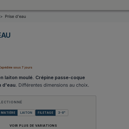
Prise d'eau
EAU
0
xpédiée sous 7 jours
en laiton moulé
.
Crépine passe-coque
n d'eau
. Différentes dimensions au choix.
LECTIONNÉ
LAITON
3-8"
MATIÈRE
FILETAGE
VOIR PLUS DE VARIATIONS