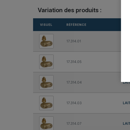
Variation des produits :
VISUEL
RÉFÉRENCE
MAT
17.314.01
LAI
17.314.05
LAI
17.314.04
LAI
17.314.03
LAI
17.314.07
LAI