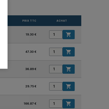
PRIX TTC
ACHAT

19.30 €

47.30 €

36.89 €

29.75 €

166.87 €