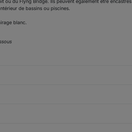
kpit ou du Flyng Bridge. Ils peuvent également être encastr
intérieur de bassins ou piscines.
airage blanc.
essous