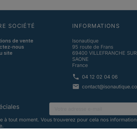
RE SOCIÉTÉ
INFORMATIONS
tions de vente
Isonautique
ctez-nous
95 route de Frans
u site
69400 VILLEFRANCHE SUR
SAONE
France
phone
04 12 02 04 06
mail
contact@isonautique.c
éciales
e à tout moment. Vous trouverez pour cela nos information
e.