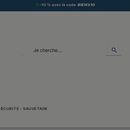
check_circle
-10 % avec le code :
BIENV10
search
SÉCURITÉ - SAUVETAGE