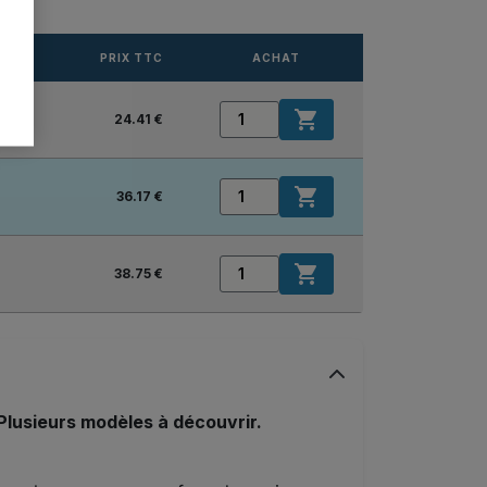
PRIX TTC
ACHAT

24.41 €

36.17 €

38.75 €
 Plusieurs modèles à découvrir.