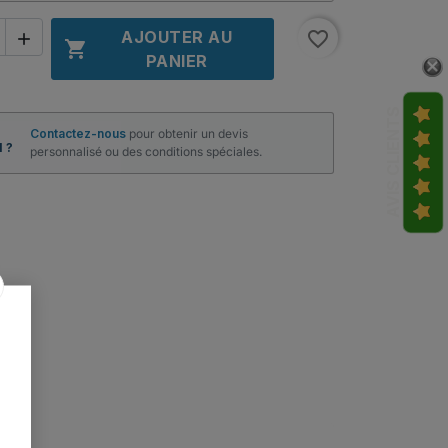
AJOUTER AU
favorite_border


PANIER
AVIS CLIENTS
Contactez-nous
pour obtenir un devis
 ?
personnalisé ou des conditions spéciales.