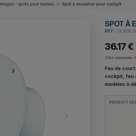
airages - spots pour bateau
Spot à encastrer pour cockpit
SPOT À 
REF :
13.528.1
36.17 €
schedule
Sur commande - E
Feu de court
cockpit, feu 
modèles à dé
PRODUIT SÉ
Next