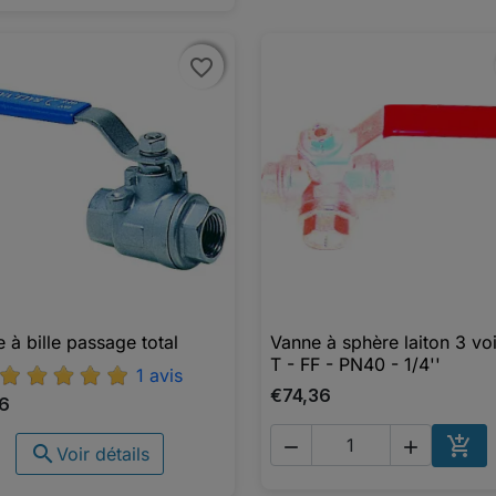
favorite_border
favorite_border
 à bille passage total
Vanne à sphère laiton 3 vo

Aperçu rapide

Aperçu rapide
T - FF - PN40 - 1/4''
1 avis
€74,36
16




Voir détails
AJO