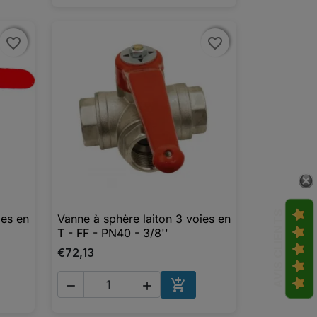
favorite_border
favorite_border
favorite_border
favorite_border
AVIS CLIENTS
ies en
Vanne à sphère laiton 3 voies en

Aperçu rapide
T - FF - PN40 - 3/8''
€72,13



UTER AU PANIER
AJOUTER AU PANIER