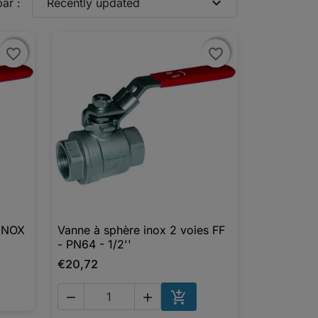
expand_more
par :
Recently updated
favorite_border
favorite_border
favorite_border
favorite_border
 INOX
Vanne à sphère inox 2 voies FF

Aperçu rapide
- PN64 - 1/2''
€20,72



UTER AU PANIER
AJOUTER AU PANIER