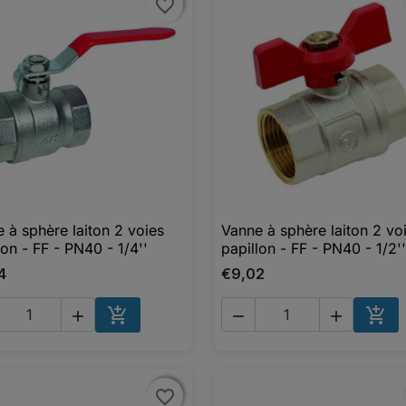
favorite_border
favorite_border
 à sphère laiton 2 voies
Vanne à sphère laiton 2 vo

Aperçu rapide

Aperçu rapide
lon - FF - PN40 - 1/4''
papillon - FF - PN40 - 1/2''
4
€9,02





AJOUTER AU PANIER
AJO
favorite_border
favorite_border