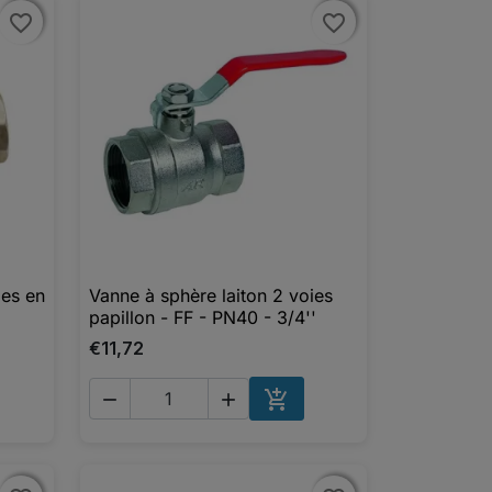
favorite_border
favorite_border
favorite_border
favorite_border
ies en
Vanne à sphère laiton 2 voies

Aperçu rapide
papillon - FF - PN40 - 3/4''
€11,72



UTER AU PANIER
AJOUTER AU PANIER