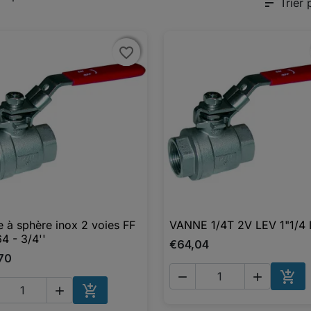
sort
Trier 
favorite_border
favorite_border
 à sphère inox 2 voies FF
VANNE 1/4T 2V LEV 1"1/4

Aperçu rapide

Aperçu rapide
4 - 3/4''
€64,04
70





AJO
AJOUTER AU PANIER