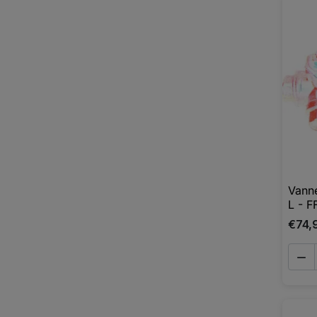
Vanne
L - F
€74,
