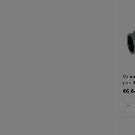
Vanne
papil
€6,6
