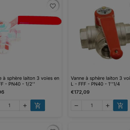
favorite_border
favorite_border
 à sphère laiton 3 voies en
Vanne à sphère laiton 3 vo

Aperçu rapide

Aperçu rapide
FF - PN40 - 1/2''
L - FFF - PN40 - 1''1/4
96
€172,09





AJOUTER AU PANIER
AJO