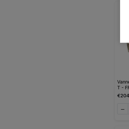
Vanne
T - F
€204
