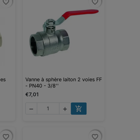
favorite_border
favorite_border
favorite_border
favorite_border
ies
Vanne à sphère laiton 2 voies FF

Aperçu rapide
- PN40 - 3/8''
€7,01



UTER AU PANIER
AJOUTER AU PANIER
favorite_border
favorite_border
favorite_border
favorite_border