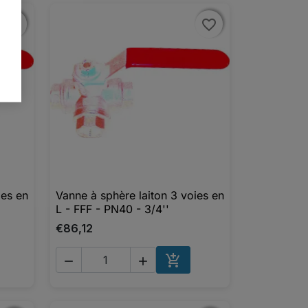
favorite_border
favorite_border
favorite_border
favorite_border
ies en
Vanne à sphère laiton 3 voies en

Aperçu rapide
L - FFF - PN40 - 3/4''
€86,12



UTER AU PANIER
AJOUTER AU PANIER