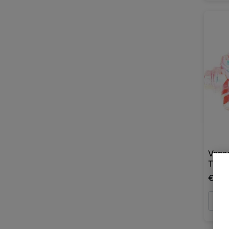
Vanne
T - F
€86,
