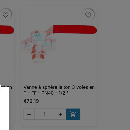
favorite_border
favorite_border
favorite_border
favorite_border
ies en
Vanne à sphère laiton 3 voies en

Aperçu rapide
T - FF - PN40 - 1/2''
€72,19



UTER AU PANIER
AJOUTER AU PANIER