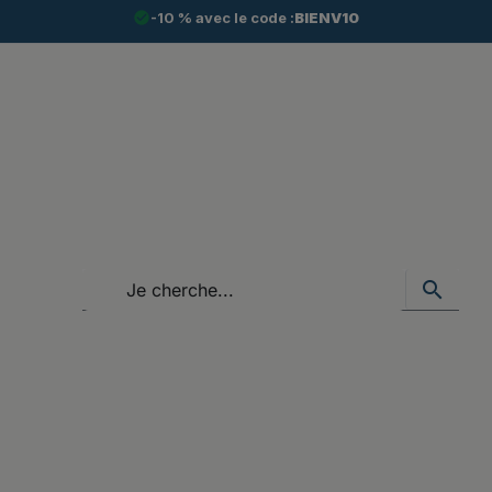
check_circle
-10 % avec le code :
BIENV10
search