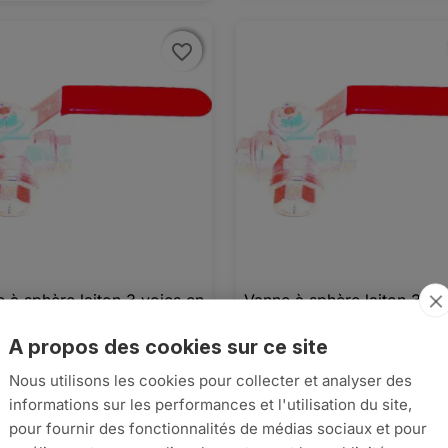
favorite_border
favorite_border
 à sphère laiton 3 voies en
Vanne à sphère laiton 3 vo

Aperçu rapide

Aperçu rapide
F - PN40 - 3/4''
L - FFF - PN40 - 3/8''
A propos des cookies sur ce site
12
€72,13
Nous utilisons les cookies pour collecter et analyser des





informations sur les performances et l'utilisation du site,
AJOUTER AU PANIER
AJO
pour fournir des fonctionnalités de médias sociaux et pour