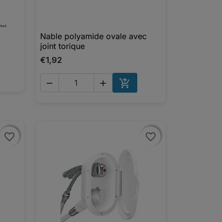
Nable polyamide ovale avec

Aperçu rapide
joint torique
€1,92



AJOUTER AU PANIER
favorite_border
favorite_border
favorite_border
favorite_border