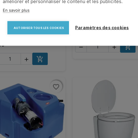
améliorer et personnaliser le contenu et les publicités.
En savoir plus
er pour douchette
Bonde droite

Aperçu rapide

Aperçu rapide
Paramètres des cookies
AUTORISER TOUS LES COOKIES
ngulaire avec clapet -
€7,51
x9,7cm
60



AJO


AJOUTER AU PANIER
favorite_border
favorite_border