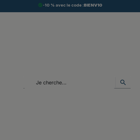
check_circle
-10 % avec le code :
BIENV10
search