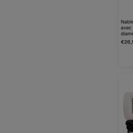
Nable
avec 
diamè
€26,