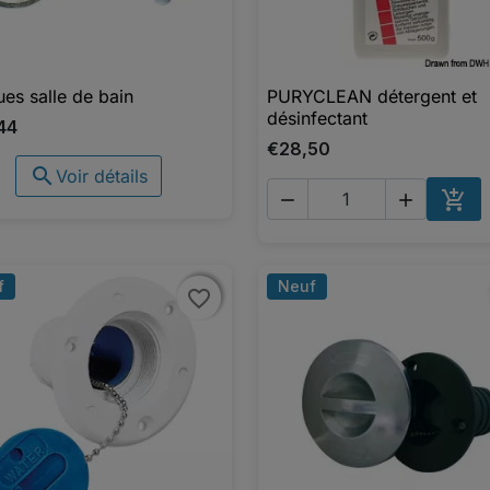
es salle de bain
PURYCLEAN détergent et

Aperçu rapide

Aperçu rapide
désinfectant
44
€28,50

Voir détails



AJO
f
Neuf
favorite_border
favorite_border