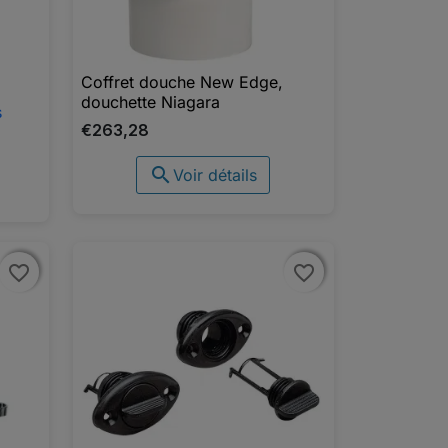
Coffret douche New Edge,

Aperçu rapide
douchette Niagara
s
€263,28

Voir détails
favorite_border
favorite_border
favorite_border
favorite_border