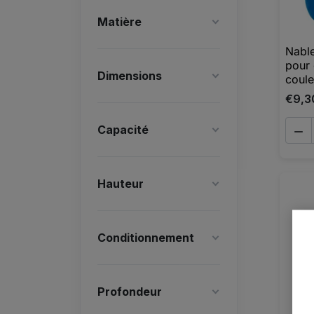
Matière
Nable
pour
Dimensions
coule
€9,3
Capacité

Hauteur
Conditionnement
Profondeur