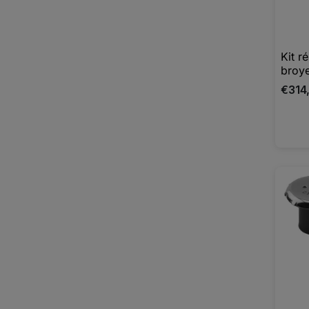
Kit r
broye
€314