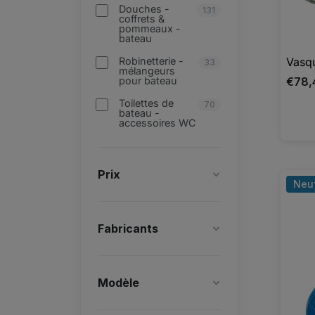
Douches -
131
coffrets &
pommeaux -
bateau
Vasqu
Robinetterie -
33
mélangeurs
€78,
pour bateau
Toilettes de
70
bateau -
accessoires WC
Prix
Neu
Fabricants
Modèle