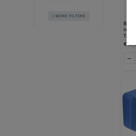
MORE FILTERS
Boiti
recta
12,5
€10,
