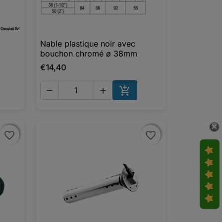
Nable plastique noir avec

Aperçu rapide
bouchon chromé ø 38mm
€14,40



UTER AU PANIER
AJOUTER AU PANIER
favorite_border
favorite_border
favorite_border
favorite_border
AVIS CLIENTS