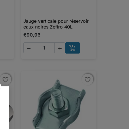
Jauge verticale pour réservoir

Aperçu rapide
eaux noires Zefiro 40L
€90,96



UTER AU PANIER
AJOUTER AU PANIER
favorite_border
favorite_border
favorite_border
favorite_border