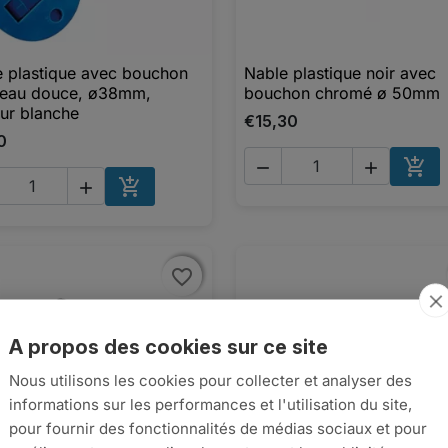
 plastique avec bouchon
Nable plastique noir avec

Aperçu rapide

Aperçu rapide
 eau douce, ø38mm,
bouchon chromé ø 50mm
ur blanche
€15,30
0





AJO
AJOUTER AU PANIER
favorite_border
favorite_border
A propos des cookies sur ce site
Nous utilisons les cookies pour collecter et analyser des
informations sur les performances et l'utilisation du site,
pour fournir des fonctionnalités de médias sociaux et pour