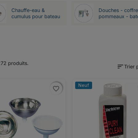
Chauffe-eau &
Douches - coffre
cumulus pour bateau
pommeaux - bat
 272 produits.
sort
Trier 
Neuf
favorite_border
favorite_border