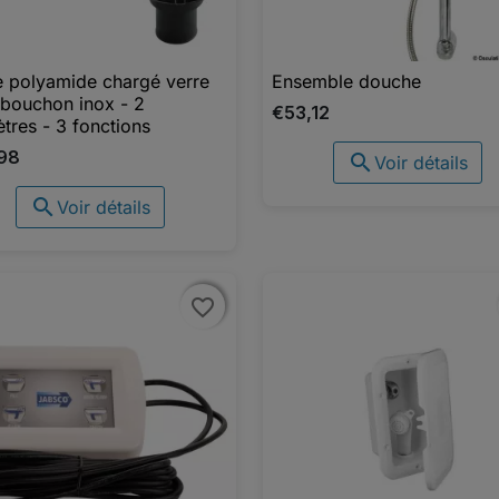
 polyamide chargé verre
Ensemble douche

Aperçu rapide

Aperçu rapide
bouchon inox - 2
€53,12
tres - 3 fonctions
98

Voir détails

Voir détails
favorite_border
favorite_border