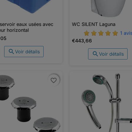
éservoir eaux usées avec
WC SILENT Laguna

Aperçu rapide

Aperçu rapide
ur horizontal
1 avi
,05
€443,66

Voir détails

Voir détails
favorite_border
favorite_border