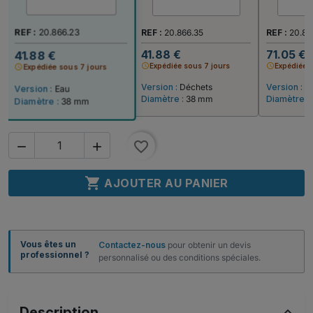
REF :
20.866.23
REF :
20.866.35
REF :
20.86
41.88 €
71.05 €
41.88 €
schedule
Expédiée sous 7 jours
schedule
Expédiée 
schedule
Expédiée sous 7 jours
Version :
Déchets
Version :
Dé
Version :
Eau
Diamètre :
38 mm
Diamètre :
Diamètre :
38 mm
favorite_border



AJOUTER AU PANIER
Vous êtes un
Contactez-nous
pour obtenir un devis
professionnel ?
personnalisé ou des conditions spéciales.
Description