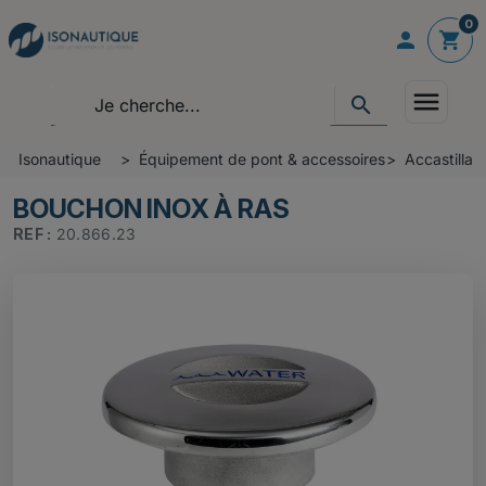
0

shopping_cart
menu
search
Isonautique
Équipement de pont & accessoires
Accastillag
BOUCHON INOX À RAS
REF :
20.866.23