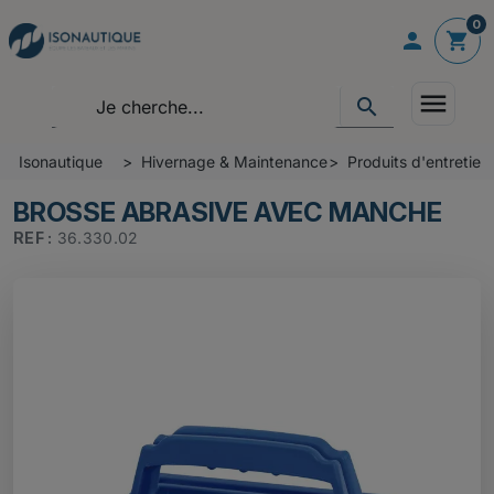
0

shopping_cart
menu
search
Isonautique
Hivernage & Maintenance
Produits d'entretie
BROSSE ABRASIVE AVEC MANCHE
REF :
36.330.02