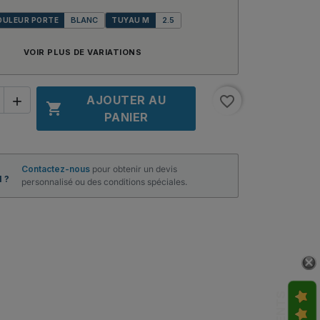
BLANC
2.5
OULEUR PORTE
TUYAU M
VOIR PLUS DE VARIATIONS
AJOUTER AU
favorite_border


PANIER
Contactez-nous
pour obtenir un devis
 ?
personnalisé ou des conditions spéciales.