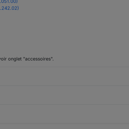
.051.00)
5.242.02)
oir onglet "accessoires".