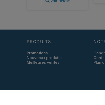

Voir détails
PRODUITS
NOT
Promotions
Condi
Nouveaux produits
Conta
Meilleures ventes
Plan d
Recevez nos offres sp