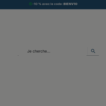
check_circle
-10 % avec le code :
BIENV10
search