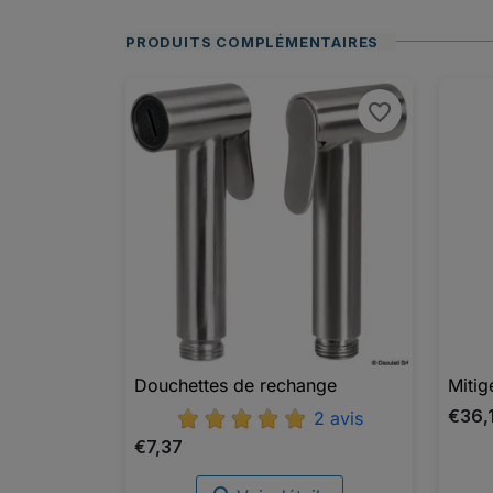
PRODUITS COMPLÉMENTAIRES
favorite_border
Douchettes de rechange
Mitig

Aperçu rapide
€36,
2 avis
€7,37