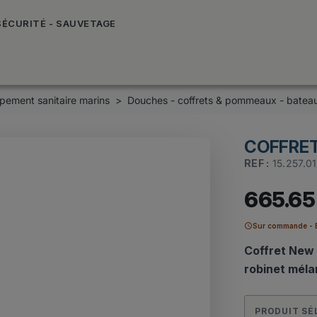
SÉCURITÉ - SAUVETAGE
pement sanitaire marins
Douches - coffrets & pommeaux - batea
COFFRET
REF :
15.257.01
665.65
schedule
Sur commande - E
Coffret New
robinet méla
PRODUIT SÉ