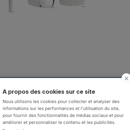
UR PORTE
TUYAU M
DISPONIBILITÉ
A propos des cookies sur ce site
EXPÉDIÉE SOUS
2.5
Nous utilisons les cookies pour collecter et analyser des
schedule
7 JOURS
informations sur les performances et l'utilisation du site,
pour fournir des fonctionnalités de médias sociaux et pour
EXPÉDIÉE SOUS
4
schedule
améliorer et personnaliser le contenu et les publicités.
7 JOURS