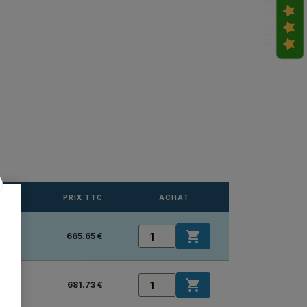
AVIS CLIENTS
PRIX TTC
ACHAT

665.65 €

681.73 €