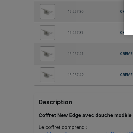
15.257.30
CHRO
15.257.31
CHRO
15.257.41
CRÈME
15.257.42
CRÈME
Description
Coffret New Edge avec douche modèle M
Le coffret comprend :