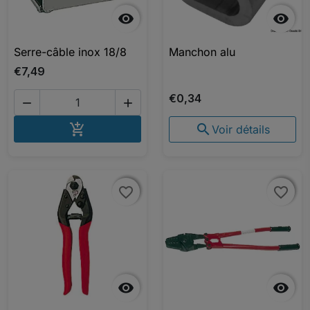


Serre-câble inox 18/8
Manchon alu
€7,49
€0,34


AJOUTER AU PANIER


Voir détails
favorite_border
favorite_border
favorite_border
favorite_border

