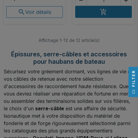


AJOUTER A


Voir détails
Affichage 1-12 de 12 article(s)
Épissures, serre-câbles et accessoires
pour haubans de bateau
Sécurisez votre gréement dormant, vos lignes de vie et
R
vos câbles de retenue avec notre sélection
d'accessoires de raccordement haute résistance. Que
F
I
L
T
E
vous deviez réaliser une réparation de fortune en mer
ou assembler des terminaisons solides sur vos filières,
le choix d'un
serre-câble
est une affaire de sécurité.
Isonautique met à votre disposition du matériel de
fonderie et de forge rigoureusement sélectionné parmi
les catalogues des plus grands équipementiers