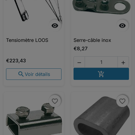


Tensiomètre LOOS
Serre-câble inox
€8,27
€223,43


AJOUTER A


Voir détails
favorite_border
favorite_border
favorite_border
favorite_border