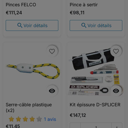
Pinces FELCO
Pince à sertir
€111,24
€98,11


Voir détails
Voir détails
favorite_border
favorite_border
favorite_border
favorite_border


Serre-câble plastique
Kit épissure D-SPLICER
(x2)
€147,12
1 avis
€11,45