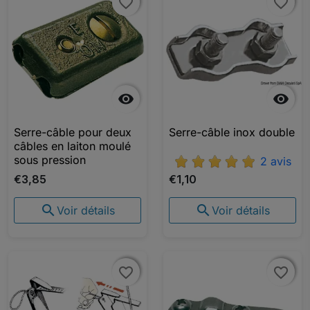
favorite_border
favorite_border
favorite_border
favorite_border


Serre-câble pour deux
Serre-câble inox double
câbles en laiton moulé
sous pression
2 avis
€3,85
€1,10


Voir détails
Voir détails
favorite_border
favorite_border
favorite_border
favorite_border