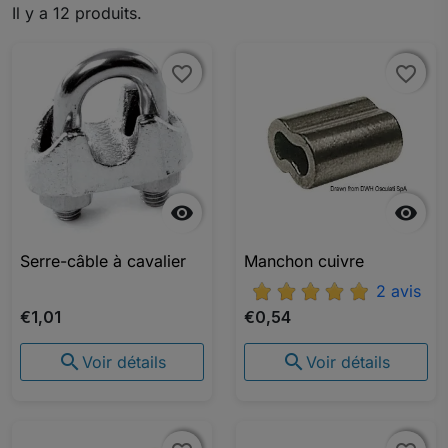
Il y a 12 produits.
favorite_border
favorite_border
favorite_border
favorite_border


Serre-câble à cavalier
Manchon cuivre
2 avis
€1,01
€0,54


Voir détails
Voir détails