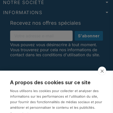
arrow_drop_down
NOTRE SOCIÉTÉ
arrow_drop_down
INFORMATIONS
Recevez nos offres spéciales
Vous pouvez vous désinscrire à tout moment.
Vous trouverez pour cela nos informations de
contact dans les conditions d'utilisation du site.
A propos des cookies sur ce site
AVIS CLIENTS
Nous utilisons les cookies pour collecter et analyser des
informations sur les performances et l'utilisation du site,
pour fournir des fonctionnalités de médias sociaux et pour
améliorer et personnaliser le contenu et les publicités.