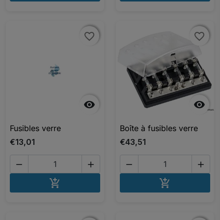
favorite_border
favorite_border
favorite_border
favorite_border


Fusibles verre
Boîte à fusibles verre
€13,01
€43,51




AJOUTER AU PANIER
AJOUTER A

