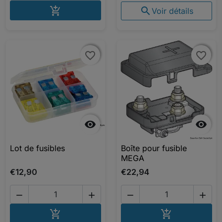
AJOUTER AU PANIER


Voir détails
favorite_border
favorite_border
favorite_border
favorite_border


Lot de fusibles
Boîte pour fusible
MEGA
€12,90
€22,94




AJOUTER AU PANIER
AJOUTER A

