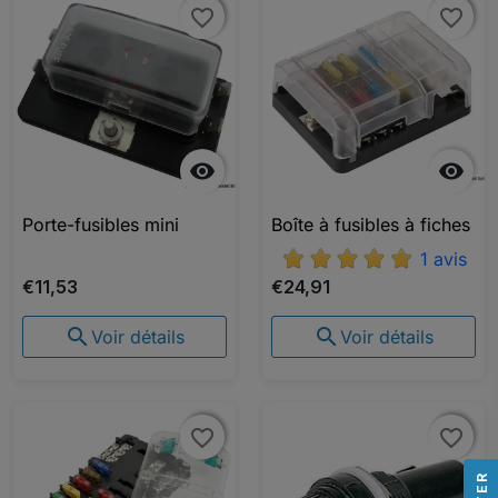
favorite_border
favorite_border
favorite_border
favorite_border


Porte-fusibles mini
Boîte à fusibles à fiches
1 avis
€11,53
€24,91


Voir détails
Voir détails
favorite_border
favorite_border
favorite_border
favorite_border