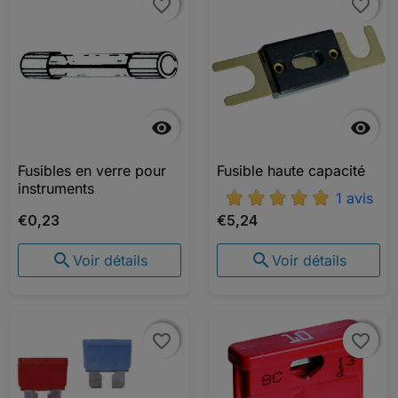
favorite_border
favorite_border
favorite_border
favorite_border


Fusibles en verre pour
Fusible haute capacité
instruments
1 avis
€0,23
€5,24


Voir détails
Voir détails
favorite_border
favorite_border
favorite_border
favorite_border