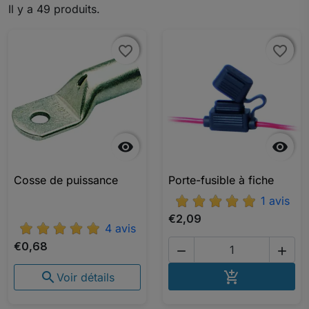
Il y a 49 produits.
favorite_border
favorite_border
favorite_border
favorite_border


Cosse de puissance
Porte-fusible à fiche
1 avis
€2,09
4 avis
€0,68


AJOUTER A


Voir détails