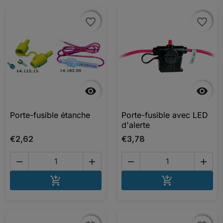
favorite_border
favorite_border
favorite_border
favorite_border


Porte-fusible étanche
Porte-fusible avec LED
d'alerte
€2,62
€3,78




AJOUTER AU PANIER
AJOUTER A

