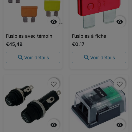


Fusibles avec témoin
Fusibles à fiche
€45,48
€0,17


Voir détails
Voir détails
favorite_border
favorite_border
favorite_border
favorite_border

