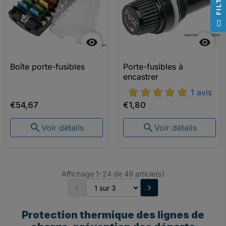
R
F
I
L
T
E


Boîte porte-fusibles
Porte-fusibles à
encastrer
1 avis
€54,67
€1,80


Voir détails
Voir détails
Affichage 1-24 de 49 article(s)


Protection thermique des lignes de