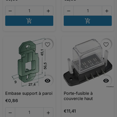




AJOUTER AU PANIER
AJOUTER A


favorite_border
favorite_border
favorite_border
favorite_border


Embase support à paroi
Porte-fusible à
couvercle haut
€0,86
€11,41

