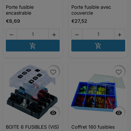
Porte fusible
Porte fusible avec
encastrable
couvercle
€8,69
€27,52




AJOUTER AU PANIER
AJOUTER A


favorite_border
favorite_border
favorite_border
favorite_border


BOITE 6 FUSIBLES (VIS)
Coffret 160 fusibles