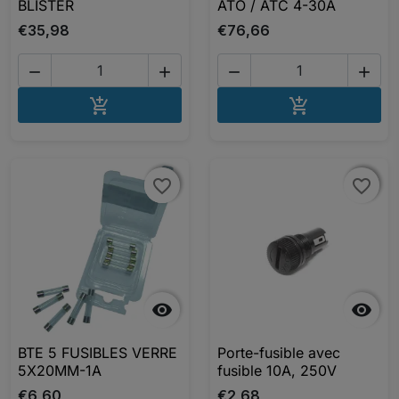
BLISTER
ATO / ATC 4-30A
€35,98
€76,66




AJOUTER AU PANIER
AJOUTER A


favorite_border
favorite_border
favorite_border
favorite_border


BTE 5 FUSIBLES VERRE
Porte-fusible avec
5X20MM-1A
fusible 10A, 250V
€6,60
€2,68